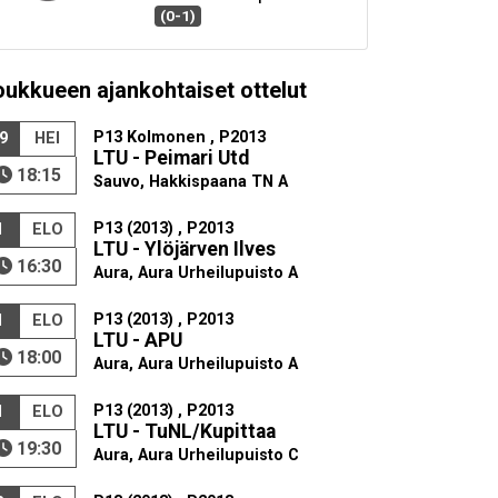
(0-1)
oukkueen ajankohtaiset ottelut
P13 Kolmonen , P2013
9
HEI
LTU - Peimari Utd
18:15
Sauvo, Hakkispaana TN A
P13 (2013) , P2013
1
ELO
LTU - Ylöjärven Ilves
16:30
Aura, Aura Urheilupuisto A
P13 (2013) , P2013
1
ELO
LTU - APU
18:00
Aura, Aura Urheilupuisto A
P13 (2013) , P2013
1
ELO
LTU - TuNL/Kupittaa
19:30
Aura, Aura Urheilupuisto C