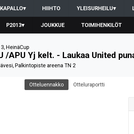
KAPALLO
▾
HIIHTO
YLEISURHEILU
▾
P2013
▾
JOUKKUE
TOIMIHENKILÖT
13
,
HeinäCup
U /APU Yj kelt. - Laukaa United pun
ävesi, Palkintopiste areena TN 2
Otteluennakko
Otteluraportti