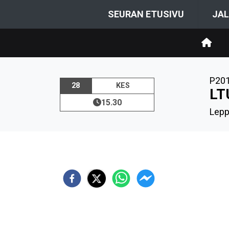
SEURAN ETUSIVU
JAL
P20
28
KES
LT
15.30
Lepp