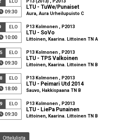
P13 (2013) , P2013
2
ELO
LTU - TuWe/Punaiset
09:30
Aura, Aura Urheilupuisto C
P13 Kolmonen , P2013
9
ELO
LTU - SoVo
10:00
Littoinen, Kaarina. Littoinen TN A
P13 Kolmonen , P2013
5
ELO
LTU - TPS Valkoinen
09:30
Littoinen, Kaarina. Littoinen TN B
P13 Kolmonen , P2013
8
ELO
LTU - Peimari Utd 2014
18:00
Sauvo, Hakkispaana TN B
P13 Kolmonen , P2013
9
ELO
LTU - LiePa Punainen
09:30
Littoinen, Kaarina. Littoinen TN B
Ottelulista