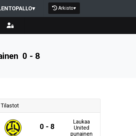
Arkisto
▾
LENTOPALLO
▾
ainen
0 - 8
Tilastot
Laukaa
0 - 8
United
punainen