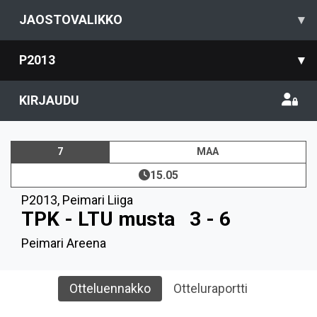
JAOSTOVALIKKO
▾
P2013
▾
KIRJAUDU
7
MAA
15.05
P2013
,
Peimari Liiga
TPK - LTU musta
3 - 6
Peimari Areena
Otteluennakko
Otteluraportti