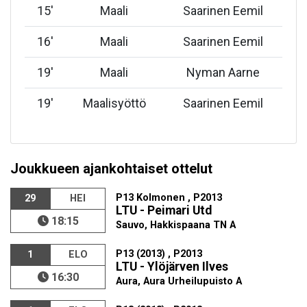
15
'
Maali
Saarinen Eemil
16
'
Maali
Saarinen Eemil
19
'
Maali
Nyman Aarne
19
'
Maalisyöttö
Saarinen Eemil
Joukkueen ajankohtaiset ottelut
P13 Kolmonen , P2013
29
HEI
LTU - Peimari Utd
18:15
Sauvo, Hakkispaana TN A
P13 (2013) , P2013
1
ELO
LTU - Ylöjärven Ilves
16:30
Aura, Aura Urheilupuisto A