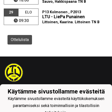
18:00
Sauvo, Hakkispaana TN B
P13 Kolmonen , P2013
29
ELO
LTU - LiePa Punainen
09:30
Littoinen, Kaarina. Littoinen TN B
Ottelulista
Tietosuojaseloste
Käytämme sivustollamme evästeitä
Käytämme sivustollamme evästeitä käyttökokemuksen
parantamiseksi sekä toiminnallisiin ja tilastollisiin