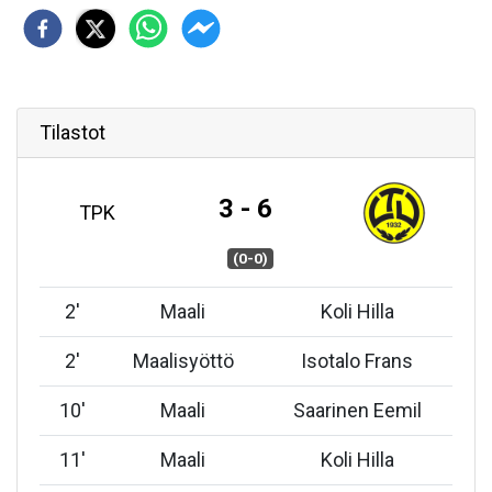
Tilastot
3 - 6
TPK
(0-0)
2
'
Maali
Koli Hilla
2
'
Maalisyöttö
Isotalo Frans
10
'
Maali
Saarinen Eemil
11
'
Maali
Koli Hilla