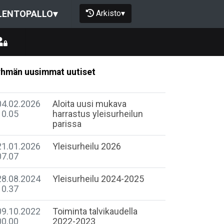
Arkisto
▾
LENTOPALLO
▾
hmän uusimmat uutiset
04.02.2026
Aloita uusi mukava
10.05
harrastus yleisurheilun
parissa
21.01.2026
Yleisurheilu 2026
07.07
28.08.2024
Yleisurheilu 2024-2025
10.37
09.10.2022
Toiminta talvikaudella
00.00
2022-2023