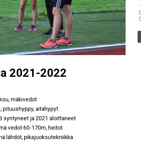
lla 2021-2022
oksu, mäkivedot
, pituushyppy, aitahypyt
 syntyneet ja 2021 aloittaneet
hmä vedot 60-170m, heitot
mä lähdöt, pikajuoksutekniikka