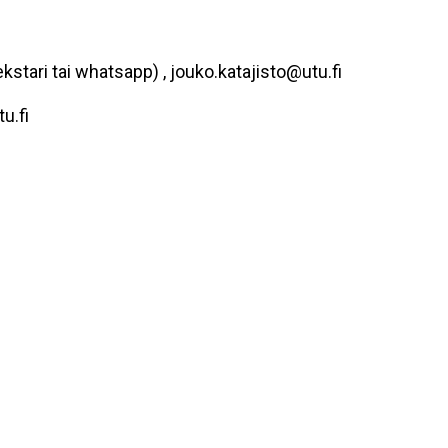
stari tai whatsapp) , jouko.katajisto@utu.fi
u.fi