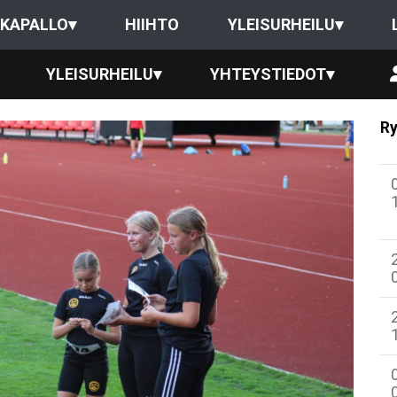
KAPALLO
▾
HIIHTO
YLEISURHEILU
▾
YLEISURHEILU
▾
YHTEYSTIEDOT
▾
Ry