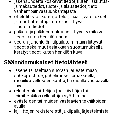
jäsensuhdetta koskevat tiedot, kuten, laskutus-
ja maksutiedot, tuote- ja tilaustiedot, tieto
vanhempainvastuunkantajasta
ottelutilastot, kuten, ottelut, maalit, varoitukset
ja muut ottelutapahtumaan liittyvät
tilastointitiedot
palkan- ja palkkionmaksuun liittyvät yksilöivät
tiedot, kuten henkilötunnus
seuran ja henkilön kilpailutoimintaan liittyvät
tiedot sekä muut asiakkaan suostumuksella
kerätyt tiedot, kuten henkilön kuva
Säännönmukaiset tietolähteet
jäseneltä itseltään suoraan järjestelmään,
sähköpostitse, puhelimitse, lomakkeella,
mobiilisovelluksen kautta, tai muulla vastaavalla
tavalla,
rekisterinkäsittelijän (pääkäyttäjä) tai
toimihenkilön (ylläpitäjä) syöttäminä
evästeiden tai muiden vastaavien tekniikoiden
avulla
lajiliittojen rekistereistä ja kilpailujärjestelmistä