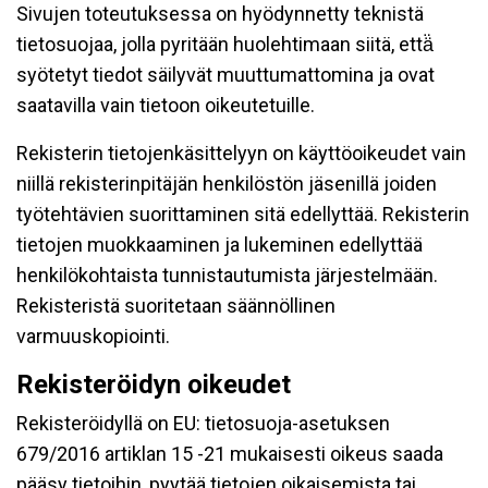
Sivujen toteutuksessa on hyödynnetty teknistä
tietosuojaa, jolla pyritään huolehtimaan siitä, että̈
syötetyt tiedot säilyvät muuttumattomina ja ovat
saatavilla vain tietoon oikeutetuille.
Rekisterin tietojenkäsittelyyn on käyttöoikeudet vain
niillä rekisterinpitäjän henkilöstön jäsenillä joiden
työtehtävien suorittaminen sitä edellyttää. Rekisterin
tietojen muokkaaminen ja lukeminen edellyttää
henkilökohtaista tunnistautumista järjestelmään.
Rekisteristä suoritetaan säännöllinen
varmuuskopiointi.
Rekisteröidyn oikeudet
Rekisteröidyllä on EU: tietosuoja-asetuksen
679/2016 artiklan 15 -21 mukaisesti oikeus saada
pääsy tietoihin, pyytää tietojen oikaisemista tai