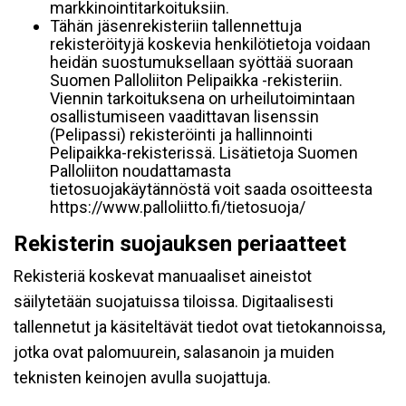
markkinointitarkoituksiin.
Tähän jäsenrekisteriin tallennettuja
rekisteröityjä koskevia henkilötietoja voidaan
heidän suostumuksellaan syöttää suoraan
Suomen Palloliiton Pelipaikka -rekisteriin.
Viennin tarkoituksena on urheilutoimintaan
osallistumiseen vaadittavan lisenssin
(Pelipassi) rekisteröinti ja hallinnointi
Pelipaikka-rekisterissä. Lisätietoja Suomen
Palloliiton noudattamasta
tietosuojakäytännöstä voit saada osoitteesta
https://www.palloliitto.fi/tietosuoja/
Rekisterin suojauksen periaatteet
Rekisteriä koskevat manuaaliset aineistot
säilytetään suojatuissa tiloissa. Digitaalisesti
tallennetut ja käsiteltävät tiedot ovat tietokannoissa,
jotka ovat palomuurein, salasanoin ja muiden
teknisten keinojen avulla suojattuja.