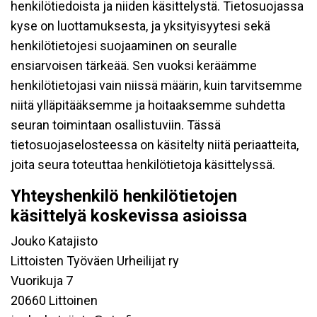
henkilötiedoista ja niiden käsittelystä. Tietosuojassa
kyse on luottamuksesta, ja yksityisyytesi sekä
henkilötietojesi suojaaminen on seuralle
ensiarvoisen tärkeää. Sen vuoksi keräämme
henkilötietojasi vain niissä määrin, kuin tarvitsemme
niitä ylläpitääksemme ja hoitaaksemme suhdetta
seuran toimintaan osallistuviin. Tässä
tietosuojaselosteessa on käsitelty niitä periaatteita,
joita seura toteuttaa henkilötietoja käsittelyssä.
Yhteyshenkilö henkilötietojen
käsittelyä koskevissa asioissa
Jouko Katajisto
Littoisten Työväen Urheilijat ry
Vuorikuja 7
20660 Littoinen