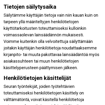
Tietojen säilytysaika
Säilytämme käyttäjän tietoja vain niin kauan kuin on
tarpeen yllä määriteltyjen henkilötietojen
käyttötarkoitusten toteuttamiseksi kulloinkin
voimassaolevan lainsäädännön mukaisesti.
Voimme kuitenkin olla velvoitettuja säilyttämään
joitakin käyttäjän henkilötietoja noudattaaksemme
kirjanpito- tai muuta pakottavaa lainsäädäntöä myös
asiakassuhteen tai muun henkilötietojen
käsittelyperusteen päättymisen jälkeen.
Henkilötietojen käsittelijät
Seuran työntekijät, joiden työtehtävien
toteuttamiseksi henkilötietojen käsittely on
välttämätöntä, voivat käsitellä henkilötietoja