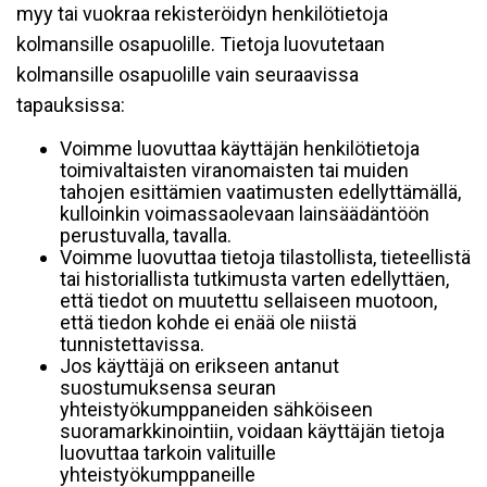
myy tai vuokraa rekisteröidyn henkilötietoja
kolmansille osapuolille. Tietoja luovutetaan
kolmansille osapuolille vain seuraavissa
tapauksissa:
Voimme luovuttaa käyttäjän henkilötietoja
toimivaltaisten viranomaisten tai muiden
tahojen esittämien vaatimusten edellyttämällä,
kulloinkin voimassaolevaan lainsäädäntöön
perustuvalla, tavalla.
Voimme luovuttaa tietoja tilastollista, tieteellistä
tai historiallista tutkimusta varten edellyttäen,
että tiedot on muutettu sellaiseen muotoon,
että tiedon kohde ei enää ole niistä
tunnistettavissa.
Jos käyttäjä on erikseen antanut
suostumuksensa seuran
yhteistyökumppaneiden sähköiseen
suoramarkkinointiin, voidaan käyttäjän tietoja
luovuttaa tarkoin valituille
yhteistyökumppaneille