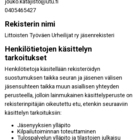
jouko.katajisto@utu.fi
0405465427
Rekisterin nimi
Littoisten Työväen Urheilijat ry jäsenrekisteri
Henkilötietojen käsittelyn
tarkoitukset
Henkilötietoja käsitellään rekisteröidyn
suostumuksen taikka seuran ja jäsenen välisen
jäsensuhteen taikka muun asiallisen yhteyden
perusteella, jolloin lainmukainen käsittelyperuste on
rekisterinpitäjän oikeutettu etu, etenkin seuraaviin
käsittelyn tarkoituksiin:
Jäsenyyksien ylläpito
Kilpailutoiminnan toteuttaminen
Tulospalvelun ylläpito ja tilastojen julkaisu