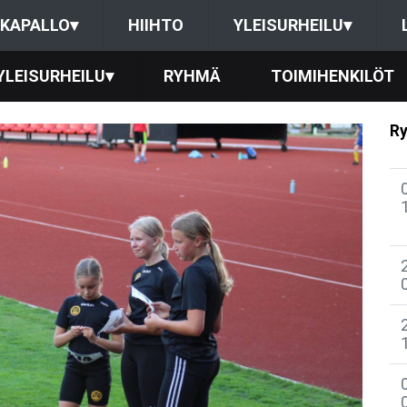
KAPALLO
▾
HIIHTO
YLEISURHEILU
▾
YLEISURHEILU
▾
RYHMÄ
TOIMIHENKILÖT
Ry