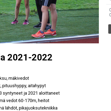
lla 2021-2022
oksu, mäkivedot
, pituushyppy, aitahypyt
 syntyneet ja 2021 aloittaneet
hmä vedot 60-170m, heitot
mä lähdöt, pikajuoksutekniikka