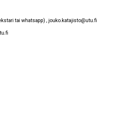
stari tai whatsapp) , jouko.katajisto@utu.fi
u.fi