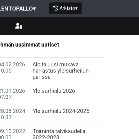
Arkisto
▾
LENTOPALLO
▾
hmän uusimmat uutiset
04.02.2026
Aloita uusi mukava
10.05
harrastus yleisurheilun
parissa
21.01.2026
Yleisurheilu 2026
07.07
28.08.2024
Yleisurheilu 2024-2025
10.37
09.10.2022
Toiminta talvikaudella
00.00
2022-2023