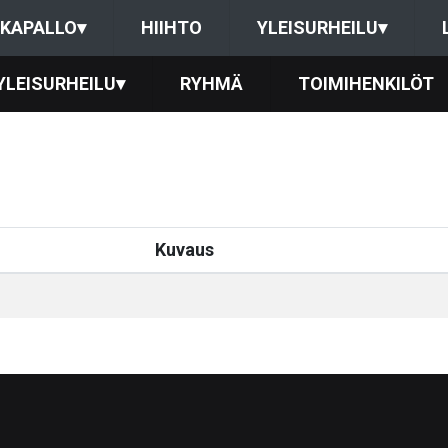
KAPALLO
▾
HIIHTO
YLEISURHEILU
▾
YLEISURHEILU
▾
RYHMÄ
TOIMIHENKILÖT
Kuvaus