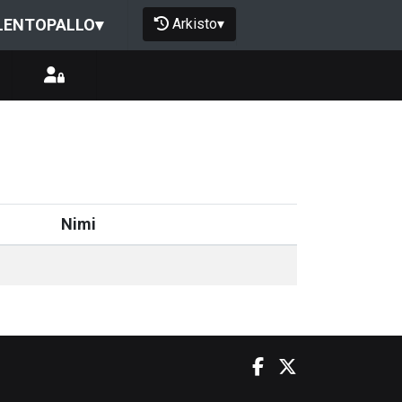
Arkisto
▾
LENTOPALLO
▾
Nimi