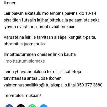
Ikonen.
Leiripäivän aikataulu molempina päivinä klo 10-14
sisältäen futsalin lajiharjoittelua ja pelaamista sekä
lyhyen evästauon, omat eväät mukaan.
Varusteina leirille tarvitaan sisäpelikengät, t-paita,
shortsit ja juomapullo.
Ilmoittautuminen oheisen linkin kautta:
ilmoittautumislomake
Leirin yhteyshenkilönä toimii ja lisätietoja
tarvittaessa antaa Jose Ikonen,
valmennuspaallikko@ltujalkapallo.fi tai 050 377 3880
Tervetuloa mukaan!