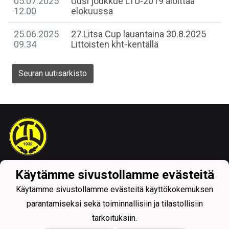
05.07.2025
Uusi joukkue LTU-2019 aloittaa
12.00
elokuussa
25.06.2025
27.Litsa Cup lauantaina 30.8.2025
09.34
Littoisten kht-kentällä
Seuran uutisarkisto
Tietosuojaseloste
Käytämme sivustollamme evästeitä
Käytämme sivustollamme evästeitä käyttökokemuksen
parantamiseksi sekä toiminnallisiin ja tilastollisiin
tarkoituksiin.