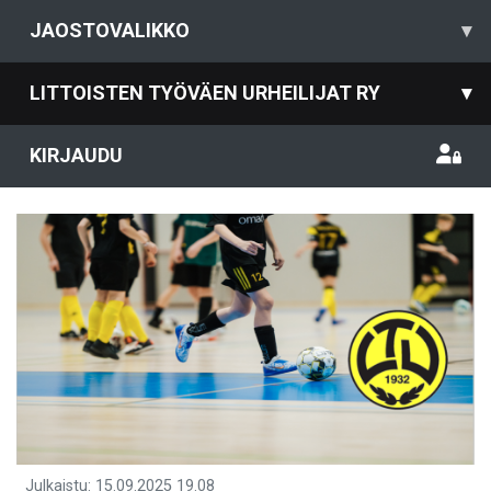
JAOSTOVALIKKO
▾
LITTOISTEN TYÖVÄEN URHEILIJAT RY
▾
KIRJAUDU
Julkaistu
:
15.09.2025
19.08