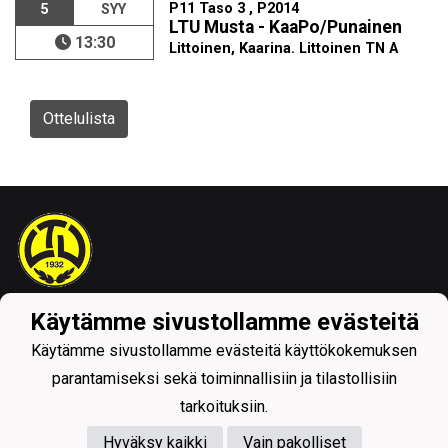
P11 Taso 3 , P2014
5
SYY
LTU Musta - KaaPo/Punainen
13:30
Littoinen, Kaarina. Littoinen TN A
Ottelulista
Käytämme sivustollamme evästeitä
Tietosuojaseloste
Käytämme sivustollamme evästeitä käyttökokemuksen
parantamiseksi sekä toiminnallisiin ja tilastollisiin
tarkoituksiin.
Hyväksy kaikki
Vain pakolliset