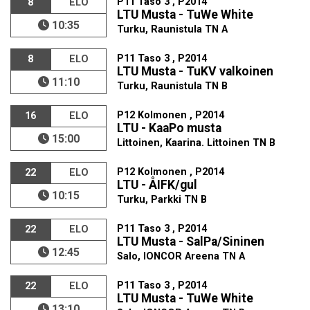
P11 Taso 3 , P2014
8
ELO
LTU Musta - TuWe White
10:35
Turku, Raunistula TN A
P11 Taso 3 , P2014
8
ELO
LTU Musta - TuKV valkoinen
11:10
Turku, Raunistula TN B
P12 Kolmonen , P2014
16
ELO
LTU - KaaPo musta
15:00
Littoinen, Kaarina. Littoinen TN B
P12 Kolmonen , P2014
22
ELO
LTU - ÅIFK/gul
10:15
Turku, Parkki TN B
P11 Taso 3 , P2014
22
ELO
LTU Musta - SalPa/Sininen
12:45
Salo, IONCOR Areena TN A
P11 Taso 3 , P2014
22
ELO
LTU Musta - TuWe White
13:10