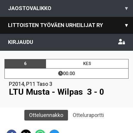
JAOSTOVALIKKO
▾
LITTOISTEN TYÖVÄEN URHEILIJAT RY
▾
KIRJAUDU
6
KES
00.00
P2014
,
P11 Taso 3
LTU Musta - Wilpas
3 - 0
Otteluennakko
Otteluraportti