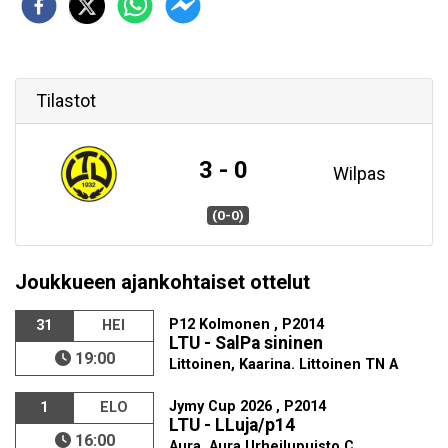
Tilastot
3 - 0
Wilpas
(0-0)
Joukkueen ajankohtaiset ottelut
P12 Kolmonen , P2014
31
HEI
LTU - SalPa sininen
19:00
Littoinen, Kaarina. Littoinen TN A
Jymy Cup 2026 , P2014
1
ELO
LTU - LLuja/p14
16:00
Aura, Aura Urheilupuisto C