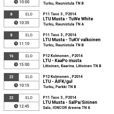
10:00
Turku, Raunistula TN B
P11 Taso 3 , P2014
8
ELO
LTU Musta - TuWe White
10:35
Turku, Raunistula TN A
P11 Taso 3 , P2014
8
ELO
LTU Musta - TuKV valkoinen
11:10
Turku, Raunistula TN B
P12 Kolmonen , P2014
16
ELO
LTU - KaaPo musta
15:00
Littoinen, Kaarina. Littoinen TN B
P12 Kolmonen , P2014
22
ELO
LTU - ÅIFK/gul
10:15
Turku, Parkki TN B
P11 Taso 3 , P2014
22
ELO
LTU Musta - SalPa/Sininen
12:45
Salo, IONCOR Areena TN A