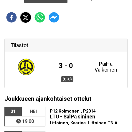
Tilastot
PaiHa
3 - 0
Valkoinen
(0-0)
Joukkueen ajankohtaiset ottelut
P12 Kolmonen , P2014
31
HEI
LTU - SalPa sininen
19:00
Littoinen, Kaarina. Littoinen TN A