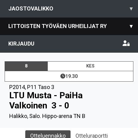
JAOSTOVALIKKO
▾
LITTOISTEN TYÖVÄEN URHEILIJAT RY
▾
KIRJAUDU
8
KES
19.30
P2014
,
P11 Taso 3
LTU Musta - PaiHa
Valkoinen
3 - 0
Halikko, Salo. Hippo-arena TN B
Otteluennakko
Otteluraportti