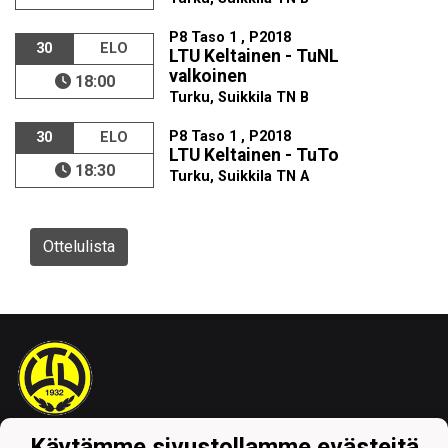
P8 Taso 1 , P2018
30
ELO
LTU Keltainen - TuNL
valkoinen
18:00
Turku, Suikkila TN B
P8 Taso 1 , P2018
30
ELO
LTU Keltainen - TuTo
18:30
Turku, Suikkila TN A
Ottelulista
Käytämme sivustollamme evästeitä
Tietosuojaseloste