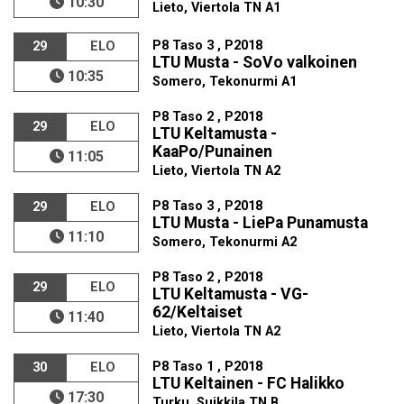
10:30
Lieto, Viertola TN A1
P8 Taso 3 , P2018
29
ELO
LTU Musta - SoVo valkoinen
10:35
Somero, Tekonurmi A1
P8 Taso 2 , P2018
29
ELO
LTU Keltamusta -
KaaPo/Punainen
11:05
Lieto, Viertola TN A2
P8 Taso 3 , P2018
29
ELO
LTU Musta - LiePa Punamusta
11:10
Somero, Tekonurmi A2
P8 Taso 2 , P2018
29
ELO
LTU Keltamusta - VG-
62/Keltaiset
11:40
Lieto, Viertola TN A2
P8 Taso 1 , P2018
30
ELO
LTU Keltainen - FC Halikko
17:30
Turku, Suikkila TN B