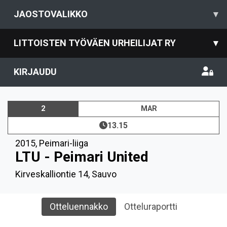
JAOSTOVALIKKO
▾
LITTOISTEN TYÖVÄEN URHEILIJAT RY
▾
KIRJAUDU
2
MAR
13.15
2015
,
Peimari-liiga
LTU - Peimari United
Kirveskalliontie 14, Sauvo
Otteluennakko
Otteluraportti