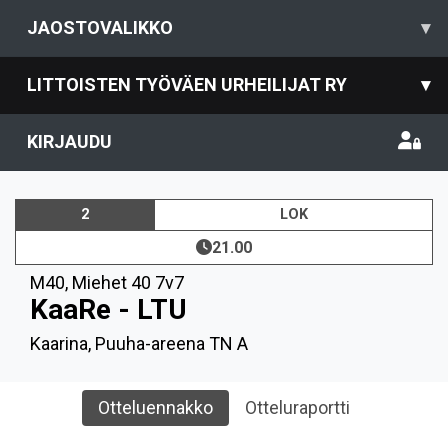
JAOSTOVALIKKO
▾
LITTOISTEN TYÖVÄEN URHEILIJAT RY
▾
KIRJAUDU
2
LOK
21.00
M40
,
Miehet 40 7v7
KaaRe - LTU
Kaarina, Puuha-areena TN A
Otteluennakko
Otteluraportti