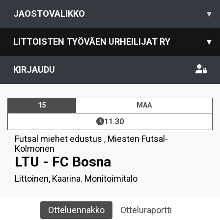
JAOSTOVALIKKO
▾
LITTOISTEN TYÖVÄEN URHEILIJAT RY
▾
KIRJAUDU
15
MAA
11.30
Futsal miehet edustus
,
Miesten Futsal-
Kolmonen
LTU - FC Bosna
Littoinen, Kaarina. Monitoimitalo
Otteluennakko
Otteluraportti