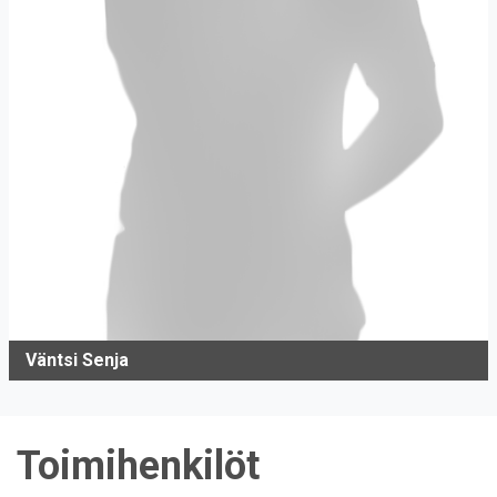
Väntsi Senja
Toimihenkilöt