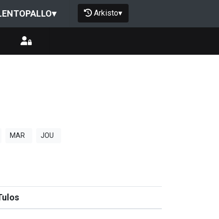
Arkisto
▾
LENTOPALLO
▾
MAR
JOU
Tulos