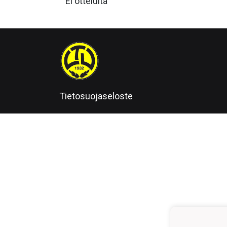
Ei otteluita
Tietosuojaseloste