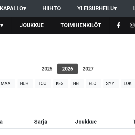
KAPALLO
▾
HIIHTO
YLEISURHEILU
▾
▾
JOUKKUE
TOIMIHENKILÖT
2025
2026
2027
MAA
HUH
TOU
KES
HEI
ELO
SYY
LOK
a
Sarja
Joukkue