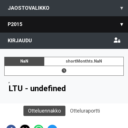
JAOSTOVALIKKO
▾
P2015
▾
KIRJAUDU
NaN
shortMonthts.NaN
,
LTU - undefined
Otteluennakko
Otteluraportti