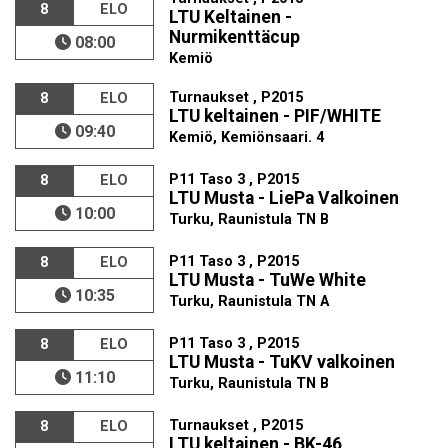
8
ELO
LTU Keltainen -
Nurmikenttäcup
08:00
Kemiö
Turnaukset , P2015
8
ELO
LTU keltainen - PIF/WHITE
09:40
Kemiö, Kemiönsaari. 4
P11 Taso 3 , P2015
8
ELO
LTU Musta - LiePa Valkoinen
10:00
Turku, Raunistula TN B
P11 Taso 3 , P2015
8
ELO
LTU Musta - TuWe White
10:35
Turku, Raunistula TN A
P11 Taso 3 , P2015
8
ELO
LTU Musta - TuKV valkoinen
11:10
Turku, Raunistula TN B
Turnaukset , P2015
8
ELO
LTU keltainen - BK-46