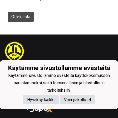
Ottelulista
Käytämme sivustollamme evästeitä
Tietosuojaseloste
Käytämme sivustollamme evästeitä käyttökokemuksen
parantamiseksi sekä toiminnallisiin ja tilastollisiin
tarkoituksiin.
Hyväksy kaikki
Vain pakolliset
Powered by