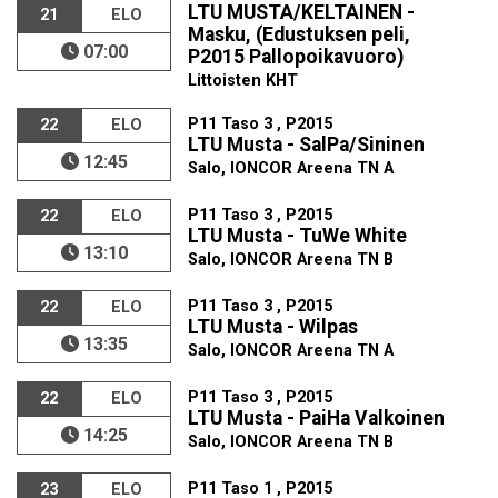
LTU MUSTA/KELTAINEN -
21
ELO
Masku, (Edustuksen peli,
07:00
P2015 Pallopoikavuoro)
Littoisten KHT
P11 Taso 3 , P2015
22
ELO
LTU Musta - SalPa/Sininen
12:45
Salo, IONCOR Areena TN A
P11 Taso 3 , P2015
22
ELO
LTU Musta - TuWe White
13:10
Salo, IONCOR Areena TN B
P11 Taso 3 , P2015
22
ELO
LTU Musta - Wilpas
13:35
Salo, IONCOR Areena TN A
P11 Taso 3 , P2015
22
ELO
LTU Musta - PaiHa Valkoinen
14:25
Salo, IONCOR Areena TN B
P11 Taso 1 , P2015
23
ELO