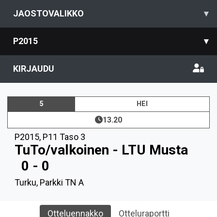
JAOSTOVALIKKO
▾
P2015
▾
KIRJAUDU
5
HEI
13.20
P2015
,
P11 Taso 3
TuTo/valkoinen - LTU Musta
0 - 0
Turku, Parkki TN A
Otteluennakko
Otteluraportti