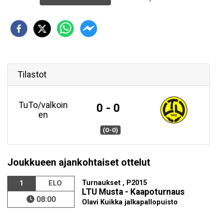
Tilastot
TuTo/valkoin
0 - 0
en
(0-0)
Joukkueen ajankohtaiset ottelut
Turnaukset , P2015
1
ELO
LTU Musta - Kaapoturnaus
08:00
Olavi Kuikka jalkapallopuisto