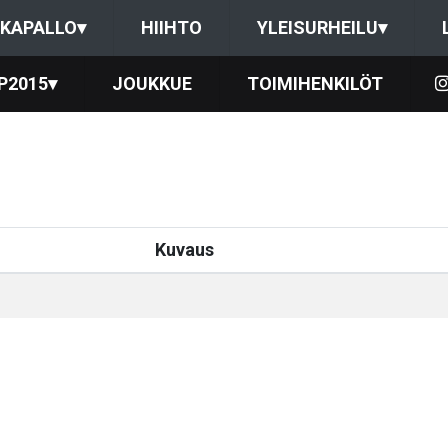
KAPALLO
▾
HIIHTO
YLEISURHEILU
▾
P2015
▾
JOUKKUE
TOIMIHENKILÖT
Kuvaus