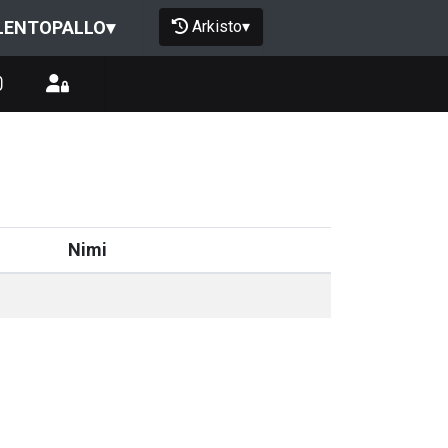
Arkisto
▾
LENTOPALLO
▾
Nimi