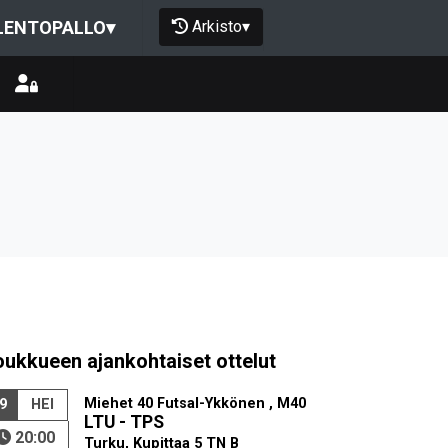
Arkisto
▾
LENTOPALLO
▾
oukkueen ajankohtaiset ottelut
Miehet 40 Futsal-Ykkönen , M40
9
HEI
LTU - TPS
20:00
Turku, Kupittaa 5 TN B