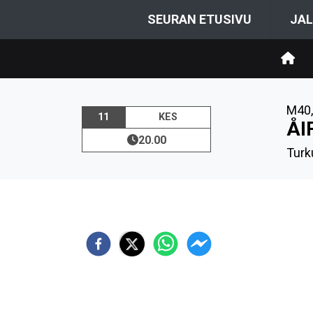
SEURAN ETUSIVU
JAL
M40
11
KES
ÅI
20.00
Turk