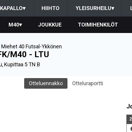
KAPALLO
▾
HIIHTO
YLEISURHEILU
▾
M40
▾
JOUKKUE
TOIMIHENKILÖT
,
Miehet 40 Futsal-Ykkönen
FK/M40 - LTU
u, Kupittaa 5 TN B
Otteluennakko
Otteluraportti
J
2