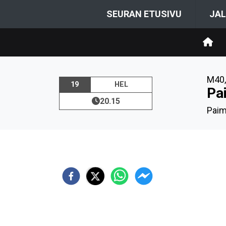
SEURAN ETUSIVU
JAL
M40
19
HEL
Pa
20.15
Paimi