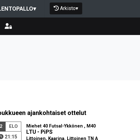
Arkisto
▾
LENTOPALLO
▾
oukkueen ajankohtaiset ottelut
Miehet 40 Futsal-Ykkönen , M40
2
ELO
LTU - PiPS
21:15
Littoinen, Kaarina. Littoinen TN A