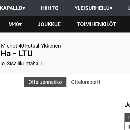
KAPALLO
▾
HIIHTO
YLEISURHEILU
▾
M40
▾
JOUKKUE
TOIMIHENKILÖT
,
Miehet 40 Futsal-Ykkönen
iHa - LTU
o, Sisäliikuntahalli
Otteluennakko
Otteluraportti
J
1