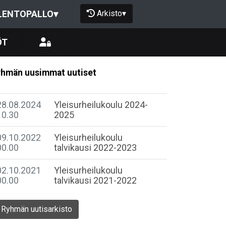
Arkisto
▾
LENTOPALLO
▾
ÖT
hmän uusimmat uutiset
28.08.2024
Yleisurheilukoulu 2024-
10.30
2025
09.10.2022
Yleisurheilukoulu
00.00
talvikausi 2022-2023
02.10.2021
Yleisurheilukoulu
00.00
talvikausi 2021-2022
Ryhmän uutisarkisto