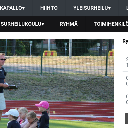
KAPALLO
▾
HIIHTO
YLEISURHEILU
▾
ISURHEILUKOULU
▾
RYHMÄ
TOIMIHENKIL
Ry