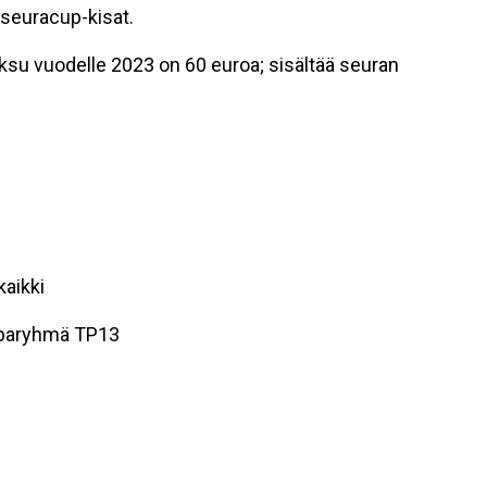
seuracup-kisat.
su vuodelle 2023 on 60 euroa; sisältää seuran
kaikki
ilparyhmä TP13