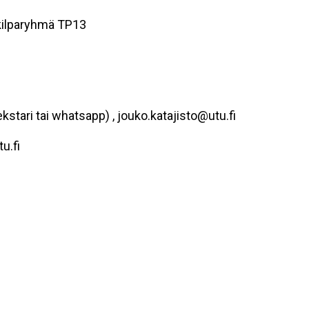
 kilparyhmä TP13
stari tai whatsapp) , jouko.katajisto@utu.fi
u.fi