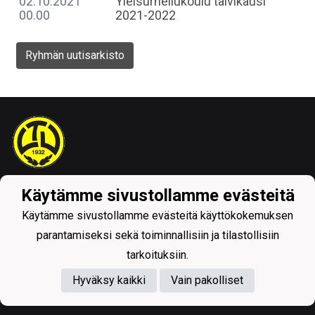
02.10.2021
Yleisurheilukoulu talvikausi
00.00
2021-2022
Ryhmän uutisarkisto
Tietosuojaseloste
Käytämme sivustollamme evästeitä
Käytämme sivustollamme evästeitä käyttökokemuksen
parantamiseksi sekä toiminnallisiin ja tilastollisiin
tarkoituksiin.
Hyväksy kaikki
Vain pakolliset
Powered by