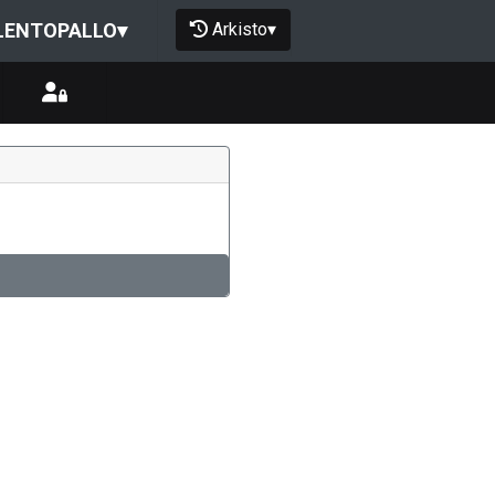
Arkisto
▾
LENTOPALLO
▾