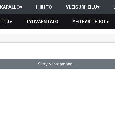
KAPALLO
▾
HIIHTO
YLEISURHEILU
▾
LTU
▾
TYÖVÄENTALO
YHTEYSTIEDOT
▾