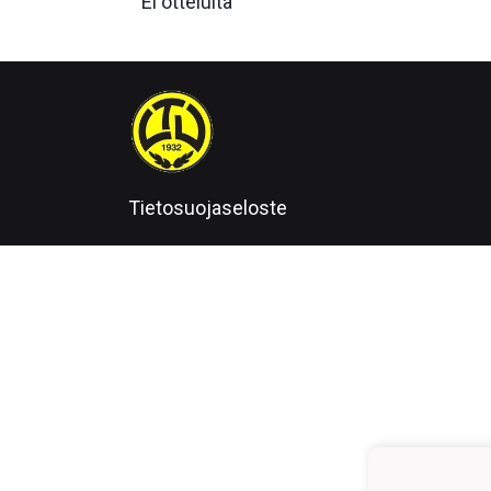
Ei otteluita
Tietosuojaseloste