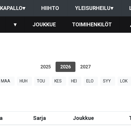
KAPALLO
▾
HIIHTO
YLEISURHEILU
▾
▾
JOUKKUE
TOIMIHENKILÖT
2025
2026
2027
MAA
HUH
TOU
KES
HEI
ELO
SYY
LOK
a
Sarja
Joukkue