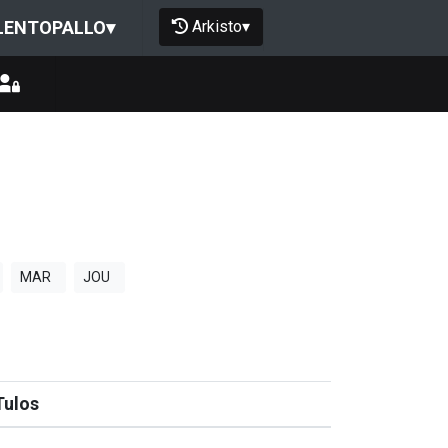
Arkisto
▾
LENTOPALLO
▾
MAR
JOU
Tulos