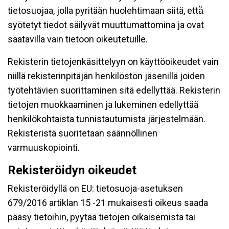
tietosuojaa, jolla pyritään huolehtimaan siitä, että̈
syötetyt tiedot säilyvät muuttumattomina ja ovat
saatavilla vain tietoon oikeutetuille.
Rekisterin tietojenkäsittelyyn on käyttöoikeudet vain
niillä rekisterinpitäjän henkilöstön jäsenillä joiden
työtehtävien suorittaminen sitä edellyttää. Rekisterin
tietojen muokkaaminen ja lukeminen edellyttää
henkilökohtaista tunnistautumista järjestelmään.
Rekisteristä suoritetaan säännöllinen
varmuuskopiointi.
Rekisteröidyn oikeudet
Rekisteröidyllä on EU: tietosuoja-asetuksen
679/2016 artiklan 15 -21 mukaisesti oikeus saada
pääsy tietoihin, pyytää tietojen oikaisemista tai