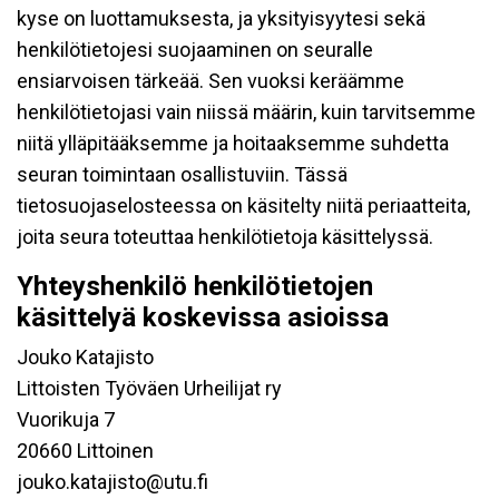
kyse on luottamuksesta, ja yksityisyytesi sekä
henkilötietojesi suojaaminen on seuralle
ensiarvoisen tärkeää. Sen vuoksi keräämme
henkilötietojasi vain niissä määrin, kuin tarvitsemme
niitä ylläpitääksemme ja hoitaaksemme suhdetta
seuran toimintaan osallistuviin. Tässä
tietosuojaselosteessa on käsitelty niitä periaatteita,
joita seura toteuttaa henkilötietoja käsittelyssä.
Yhteyshenkilö henkilötietojen
käsittelyä koskevissa asioissa
Jouko Katajisto
Littoisten Työväen Urheilijat ry
Vuorikuja 7
20660 Littoinen
jouko.katajisto@utu.fi