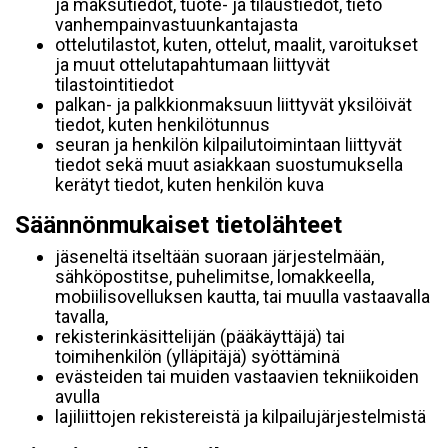
ja maksutiedot, tuote- ja tilaustiedot, tieto
vanhempainvastuunkantajasta
ottelutilastot, kuten, ottelut, maalit, varoitukset
ja muut ottelutapahtumaan liittyvät
tilastointitiedot
palkan- ja palkkionmaksuun liittyvät yksilöivät
tiedot, kuten henkilötunnus
seuran ja henkilön kilpailutoimintaan liittyvät
tiedot sekä muut asiakkaan suostumuksella
kerätyt tiedot, kuten henkilön kuva
Säännönmukaiset tietolähteet
jäseneltä itseltään suoraan järjestelmään,
sähköpostitse, puhelimitse, lomakkeella,
mobiilisovelluksen kautta, tai muulla vastaavalla
tavalla,
rekisterinkäsittelijän (pääkäyttäjä) tai
toimihenkilön (ylläpitäjä) syöttäminä
evästeiden tai muiden vastaavien tekniikoiden
avulla
lajiliittojen rekistereistä ja kilpailujärjestelmistä