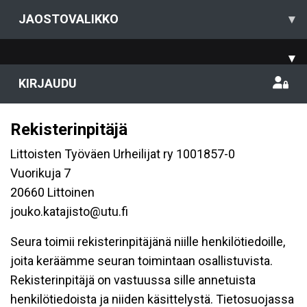
JAOSTOVALIKKO
▾
▾
KIRJAUDU
Rekisterinpitäjä
Littoisten Työväen Urheilijat ry 1001857-0
Vuorikuja 7
20660 Littoinen
jouko.katajisto@utu.fi
Seura toimii rekisterinpitäjänä niille henkilötiedoille,
joita keräämme seuran toimintaan osallistuvista.
Rekisterinpitäjä on vastuussa sille annetuista
henkilötiedoista ja niiden käsittelystä. Tietosuojassa