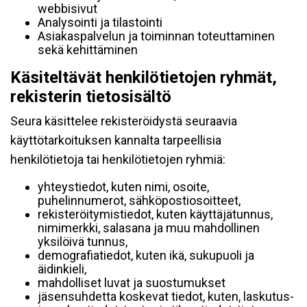
webbisivut
Analysointi ja tilastointi
Asiakaspalvelun ja toiminnan toteuttaminen
sekä kehittäminen
Käsiteltävät henkilötietojen ryhmät,
rekisterin tietosisältö
Seura käsittelee rekisteröidystä seuraavia
käyttötarkoituksen kannalta tarpeellisia
henkilötietoja tai henkilötietojen ryhmiä:
yhteystiedot, kuten nimi, osoite,
puhelinnumerot, sähköpostiosoitteet,
rekisteröitymistiedot, kuten käyttäjätunnus,
nimimerkki, salasana ja muu mahdollinen
yksilöivä tunnus,
demografiatiedot, kuten ikä, sukupuoli ja
äidinkieli,
mahdolliset luvat ja suostumukset
jäsensuhdetta koskevat tiedot, kuten, laskutus-