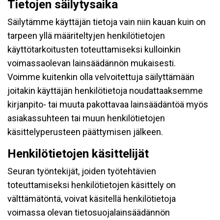
Tietojen säilytysaika
Säilytämme käyttäjän tietoja vain niin kauan kuin on
tarpeen yllä määriteltyjen henkilötietojen
käyttötarkoitusten toteuttamiseksi kulloinkin
voimassaolevan lainsäädännön mukaisesti.
Voimme kuitenkin olla velvoitettuja säilyttämään
joitakin käyttäjän henkilötietoja noudattaaksemme
kirjanpito- tai muuta pakottavaa lainsäädäntöä myös
asiakassuhteen tai muun henkilötietojen
käsittelyperusteen päättymisen jälkeen.
Henkilötietojen käsittelijät
Seuran työntekijät, joiden työtehtävien
toteuttamiseksi henkilötietojen käsittely on
välttämätöntä, voivat käsitellä henkilötietoja
voimassa olevan tietosuojalainsäädännön