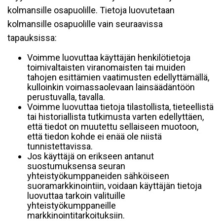
kolmansille osapuolille. Tietoja luovutetaan
kolmansille osapuolille vain seuraavissa
tapauksissa:
Voimme luovuttaa käyttäjän henkilötietoja
toimivaltaisten viranomaisten tai muiden
tahojen esittämien vaatimusten edellyttämällä,
kulloinkin voimassaolevaan lainsäädäntöön
perustuvalla, tavalla.
Voimme luovuttaa tietoja tilastollista, tieteellistä
tai historiallista tutkimusta varten edellyttäen,
että tiedot on muutettu sellaiseen muotoon,
että tiedon kohde ei enää ole niistä
tunnistettavissa.
Jos käyttäjä on erikseen antanut
suostumuksensa seuran
yhteistyökumppaneiden sähköiseen
suoramarkkinointiin, voidaan käyttäjän tietoja
luovuttaa tarkoin valituille
yhteistyökumppaneille
markkinointitarkoituksiin.