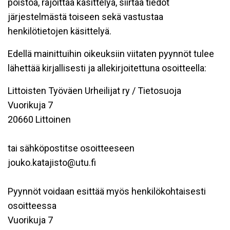
poistoa, rajoittaa käsittelyä, siirtää tiedot
järjestelmästä toiseen sekä vastustaa
henkilötietojen käsittelyä.
Edellä mainittuihin oikeuksiin viitaten pyynnöt tulee
lähettää kirjallisesti ja allekirjoitettuna osoitteella:
Littoisten Työväen Urheilijat ry / Tietosuoja
Vuorikuja 7
20660 Littoinen
tai sähköpostitse osoitteeseen
jouko.katajisto@utu.fi
Pyynnöt voidaan esittää myös henkilökohtaisesti
osoitteessa
Vuorikuja 7