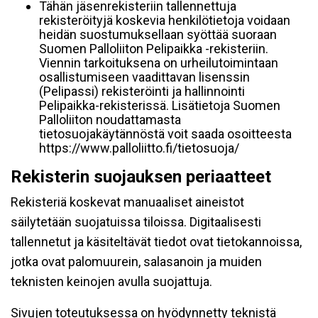
Tähän jäsenrekisteriin tallennettuja
rekisteröityjä koskevia henkilötietoja voidaan
heidän suostumuksellaan syöttää suoraan
Suomen Palloliiton Pelipaikka -rekisteriin.
Viennin tarkoituksena on urheilutoimintaan
osallistumiseen vaadittavan lisenssin
(Pelipassi) rekisteröinti ja hallinnointi
Pelipaikka-rekisterissä. Lisätietoja Suomen
Palloliiton noudattamasta
tietosuojakäytännöstä voit saada osoitteesta
https://www.palloliitto.fi/tietosuoja/
Rekisterin suojauksen periaatteet
Rekisteriä koskevat manuaaliset aineistot
säilytetään suojatuissa tiloissa. Digitaalisesti
tallennetut ja käsiteltävät tiedot ovat tietokannoissa,
jotka ovat palomuurein, salasanoin ja muiden
teknisten keinojen avulla suojattuja.
Sivujen toteutuksessa on hyödynnetty teknistä