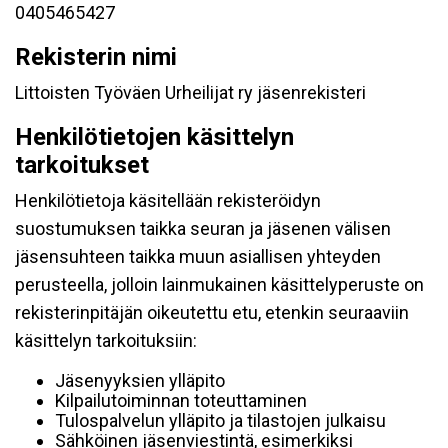
0405465427
Rekisterin nimi
Littoisten Työväen Urheilijat ry jäsenrekisteri
Henkilötietojen käsittelyn
tarkoitukset
Henkilötietoja käsitellään rekisteröidyn
suostumuksen taikka seuran ja jäsenen välisen
jäsensuhteen taikka muun asiallisen yhteyden
perusteella, jolloin lainmukainen käsittelyperuste on
rekisterinpitäjän oikeutettu etu, etenkin seuraaviin
käsittelyn tarkoituksiin:
Jäsenyyksien ylläpito
Kilpailutoiminnan toteuttaminen
Tulospalvelun ylläpito ja tilastojen julkaisu
Sähköinen jäsenviestintä, esimerkiksi