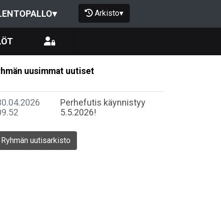
Arkisto
▾
LENTOPALLO
▾
LÖT
hmän uusimmat uutiset
30.04.2026
Perhefutis käynnistyy
09.52
5.5.2026!
Ryhmän uutisarkisto