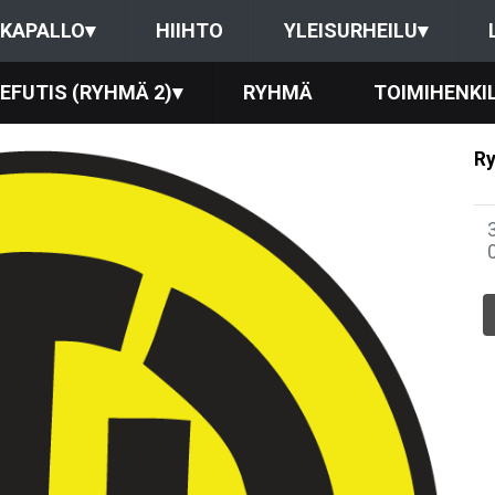
KAPALLO
▾
HIIHTO
YLEISURHEILU
▾
EFUTIS (RYHMÄ 2)
▾
RYHMÄ
TOIMIHENKI
Ry