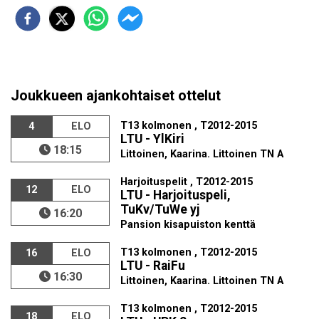
Joukkueen ajankohtaiset ottelut
T13 kolmonen , T2012-2015
4
ELO
LTU - YlKiri
18:15
Littoinen, Kaarina. Littoinen TN A
Harjoituspelit , T2012-2015
12
ELO
LTU - Harjoituspeli,
TuKv/TuWe yj
16:20
Pansion kisapuiston kenttä
T13 kolmonen , T2012-2015
16
ELO
LTU - RaiFu
16:30
Littoinen, Kaarina. Littoinen TN A
T13 kolmonen , T2012-2015
18
ELO