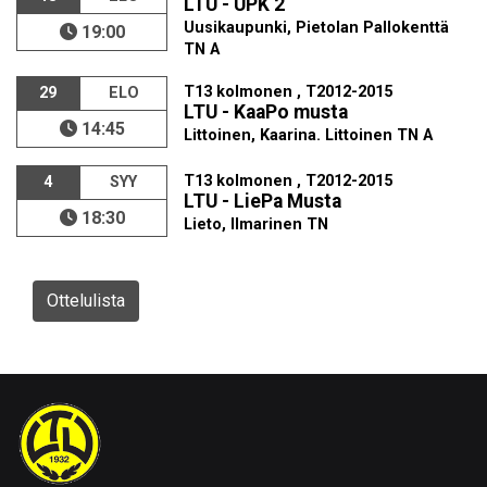
LTU - UPK 2
Uusikaupunki, Pietolan Pallokenttä
19:00
TN A
T13 kolmonen , T2012-2015
29
ELO
LTU - KaaPo musta
14:45
Littoinen, Kaarina. Littoinen TN A
T13 kolmonen , T2012-2015
4
SYY
LTU - LiePa Musta
18:30
Lieto, Ilmarinen TN
Ottelulista