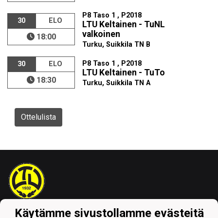
P8 Taso 1 , P2018
30
ELO
LTU Keltainen - TuNL
valkoinen
18:00
Turku, Suikkila TN B
P8 Taso 1 , P2018
30
ELO
LTU Keltainen - TuTo
18:30
Turku, Suikkila TN A
Ottelulista
Käytämme sivustollamme evästeitä
Tietosuojaseloste