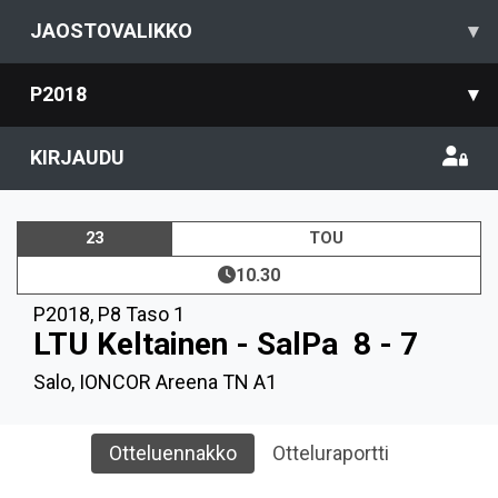
JAOSTOVALIKKO
▾
P2018
▾
KIRJAUDU
23
TOU
10.30
P2018
,
P8 Taso 1
LTU Keltainen - SalPa
8 - 7
Salo, IONCOR Areena TN A1
Otteluennakko
Otteluraportti