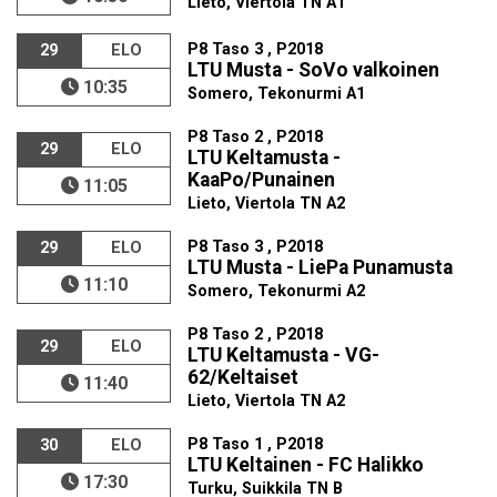
Lieto, Viertola TN A1
P8 Taso 3 , P2018
29
ELO
LTU Musta - SoVo valkoinen
10:35
Somero, Tekonurmi A1
P8 Taso 2 , P2018
29
ELO
LTU Keltamusta -
KaaPo/Punainen
11:05
Lieto, Viertola TN A2
P8 Taso 3 , P2018
29
ELO
LTU Musta - LiePa Punamusta
11:10
Somero, Tekonurmi A2
P8 Taso 2 , P2018
29
ELO
LTU Keltamusta - VG-
62/Keltaiset
11:40
Lieto, Viertola TN A2
P8 Taso 1 , P2018
30
ELO
LTU Keltainen - FC Halikko
17:30
Turku, Suikkila TN B