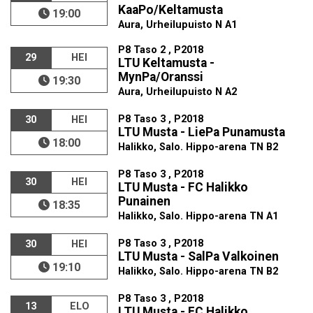
KaaPo/Keltamusta
19:00
Aura, Urheilupuisto N A1
P8 Taso 2 , P2018
29
HEI
LTU Keltamusta -
MynPa/Oranssi
19:30
Aura, Urheilupuisto N A2
P8 Taso 3 , P2018
30
HEI
LTU Musta - LiePa Punamusta
18:00
Halikko, Salo. Hippo-arena TN B2
P8 Taso 3 , P2018
30
HEI
LTU Musta - FC Halikko
Punainen
18:35
Halikko, Salo. Hippo-arena TN A1
P8 Taso 3 , P2018
30
HEI
LTU Musta - SalPa Valkoinen
19:10
Halikko, Salo. Hippo-arena TN B2
P8 Taso 3 , P2018
13
ELO
LTU Musta - FC Halikko