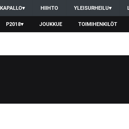
KAPALLO
▾
HIIHTO
YLEISURHEILU
▾
P2018
▾
JOUKKUE
TOIMIHENKILÖT