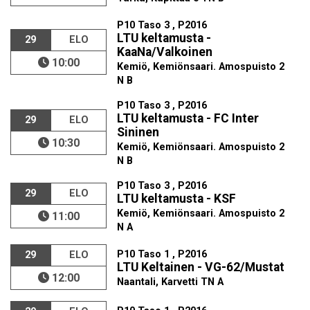
P10 Taso 3 , P2016
LTU keltamusta -
29
ELO
KaaNa/Valkoinen
10:00
Kemiö, Kemiönsaari. Amospuisto 2
N B
P10 Taso 3 , P2016
LTU keltamusta - FC Inter
29
ELO
Sininen
10:30
Kemiö, Kemiönsaari. Amospuisto 2
N B
P10 Taso 3 , P2016
29
ELO
LTU keltamusta - KSF
Kemiö, Kemiönsaari. Amospuisto 2
11:00
N A
P10 Taso 1 , P2016
29
ELO
LTU Keltainen - VG-62/Mustat
12:00
Naantali, Karvetti TN A