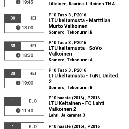
19:45
Littoinen, Kaarina. Littoinen TN A
P10 Taso 3 , P2016
30
HEI
LTU keltamusta - Marttilan
Murto Valkoinen
18:00
Somero, Tekonurmi B
P10 Taso 3 , P2016
30
HEI
LTU keltamusta - SoVo
Valkoinen
18:30
Somero, Tekonurmi A
P10 Taso 3 , P2016
30
HEI
LTU keltamusta - TuNL United
2
19:00
Somero, Tekonurmi B
P10 haaste (2016) , P2016
1
ELO
LTU Keltainen - FC Lahti
Valkoinen 2
11:40
Lahti, Jalkaranta 3
P10 haaste (2016) , P2016
1
ELO