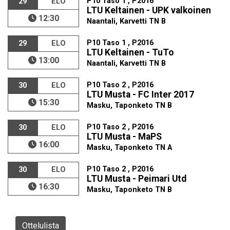
P10 Taso 1 , P2016
29
ELO
LTU Keltainen - UPK valkoinen
12:30
Naantali, Karvetti TN B
P10 Taso 1 , P2016
29
ELO
LTU Keltainen - TuTo
13:00
Naantali, Karvetti TN B
P10 Taso 2 , P2016
30
ELO
LTU Musta - FC Inter 2017
15:30
Masku, Taponketo TN B
P10 Taso 2 , P2016
30
ELO
LTU Musta - MaPS
16:00
Masku, Taponketo TN A
P10 Taso 2 , P2016
30
ELO
LTU Musta - Peimari Utd
16:30
Masku, Taponketo TN B
Ottelulista