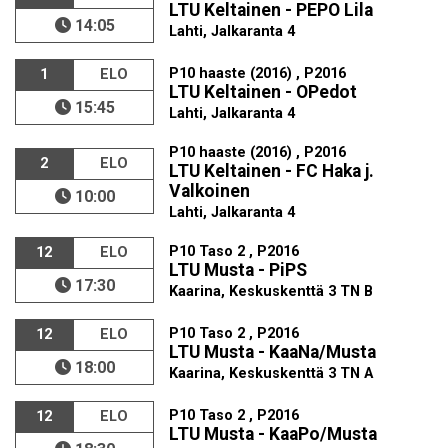
LTU Keltainen - PEPO Lila
14:05
Lahti, Jalkaranta 4
P10 haaste (2016) , P2016
1
ELO
LTU Keltainen - OPedot
15:45
Lahti, Jalkaranta 4
P10 haaste (2016) , P2016
2
ELO
LTU Keltainen - FC Haka j.
Valkoinen
10:00
Lahti, Jalkaranta 4
P10 Taso 2 , P2016
12
ELO
LTU Musta - PiPS
17:30
Kaarina, Keskuskenttä 3 TN B
P10 Taso 2 , P2016
12
ELO
LTU Musta - KaaNa/Musta
18:00
Kaarina, Keskuskenttä 3 TN A
P10 Taso 2 , P2016
12
ELO
LTU Musta - KaaPo/Musta