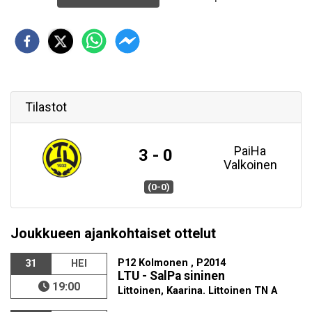
Tilastot
PaiHa
3 - 0
Valkoinen
(0-0)
Joukkueen ajankohtaiset ottelut
P12 Kolmonen , P2014
31
HEI
LTU - SalPa sininen
19:00
Littoinen, Kaarina. Littoinen TN A