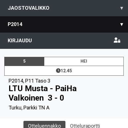
JAOSTOVALIKKO
▾
P2014
▾
KIRJAUDU
5
HEI
12.45
P2014
,
P11 Taso 3
LTU Musta - PaiHa
Valkoinen
3 - 0
Turku, Parkki TN A
Otteluennakko
Otteluraportti