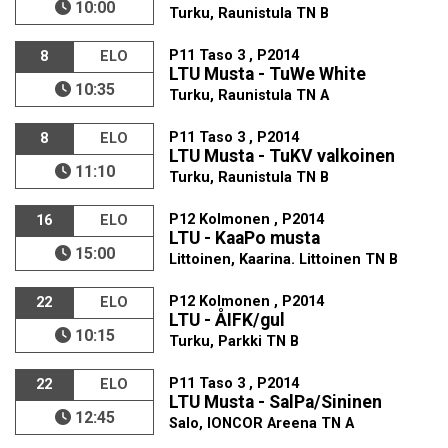
10:00
Turku, Raunistula TN B
P11 Taso 3 , P2014
8
ELO
LTU Musta - TuWe White
10:35
Turku, Raunistula TN A
P11 Taso 3 , P2014
8
ELO
LTU Musta - TuKV valkoinen
11:10
Turku, Raunistula TN B
P12 Kolmonen , P2014
16
ELO
LTU - KaaPo musta
15:00
Littoinen, Kaarina. Littoinen TN B
P12 Kolmonen , P2014
22
ELO
LTU - ÅIFK/gul
10:15
Turku, Parkki TN B
P11 Taso 3 , P2014
22
ELO
LTU Musta - SalPa/Sininen
12:45
Salo, IONCOR Areena TN A