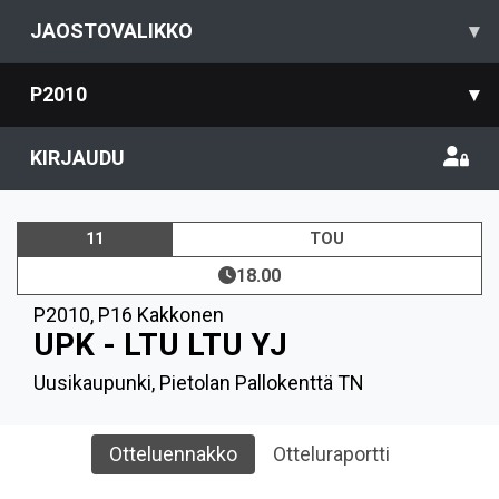
JAOSTOVALIKKO
▾
P2010
▾
KIRJAUDU
11
TOU
18.00
P2010
,
P16 Kakkonen
UPK - LTU LTU YJ
Uusikaupunki, Pietolan Pallokenttä TN
Otteluennakko
Otteluraportti