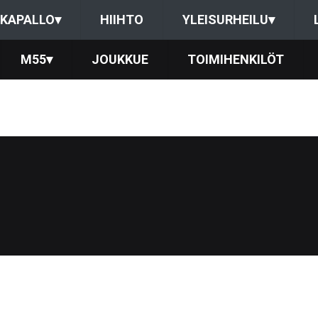
KAPALLO
▾
HIIHTO
YLEISURHEILU
▾
M55
▾
JOUKKUE
TOIMIHENKILÖT