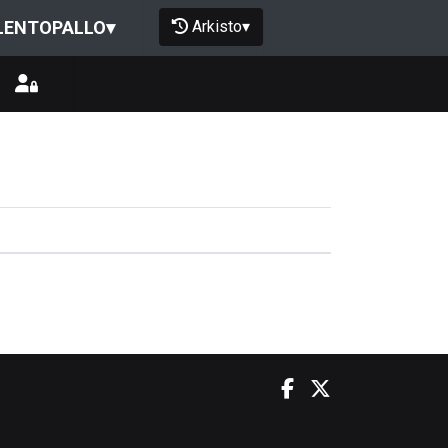
Arkisto
▾
LENTOPALLO
▾