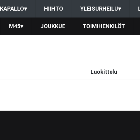
KAPALLO
▾
HIIHTO
YLEISURHEILU
▾
M45
▾
JOUKKUE
TOIMIHENKILÖT
Luokittelu