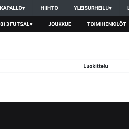
KAPALLO
▾
HIIHTO
YLEISURHEILU
▾
2013 FUTSAL
▾
JOUKKUE
TOIMIHENKILÖT
Luokittelu