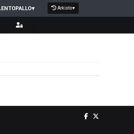
Arkisto
▾
LENTOPALLO
▾