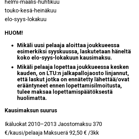
helmi-maalis-huhtikuu
touko-kesä-heinäkuu
elo-syys-lokakuu
HUOM!
Mikäli uusi pelaaja aloittaa joukkueessa
esimerkiksi syyskuussa, laskutetaan häneltä
koko elo-syys-lokakuun kausimaksu.
Mikäli pelaaja lopettaa joukkueessa kesken
kauden, on LTU:n jalkapallojaosto linjannut,
että laskut jotka on ennätetty lähettää/ovat
erääntyneet ennen lopettamisilmoitusta,
tulee maksaa lopettamispäätöksestä
huolimatta.
Kausimaksun suurus
Ikäluokat 2010–2013 Jaostomaksu 370
€/kausi/pelaaja Maksuerä 92,50 € /3kk