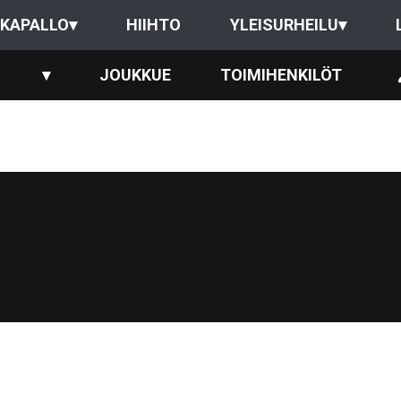
KAPALLO
▾
HIIHTO
YLEISURHEILU
▾
▾
JOUKKUE
TOIMIHENKILÖT