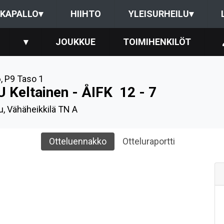
KAPALLO
▾
HIIHTO
YLEISURHEILU
▾
▾
JOUKKUE
TOIMIHENKILÖT
6
,
P9 Taso 1
U Keltainen - ÅIFK
12 - 7
u, Vähäheikkilä TN A
Otteluennakko
Otteluraportti