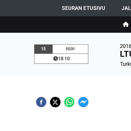
SEURAN ETUSIVU
JAL
201
15
HUH
LT
18.10
Turk