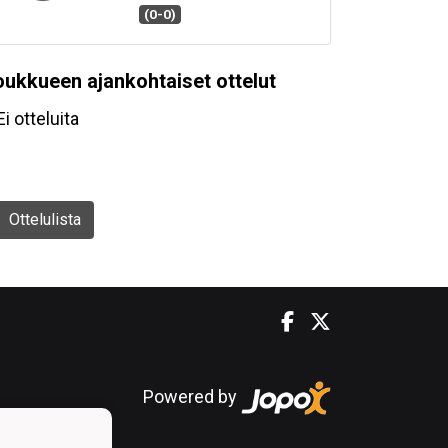
(0-0)
oukkueen ajankohtaiset ottelut
Ei otteluita
Ottelulista
Powered by