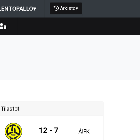
Arkisto
▾
LENTOPALLO
▾
Tilastot
12 - 7
ÅIFK