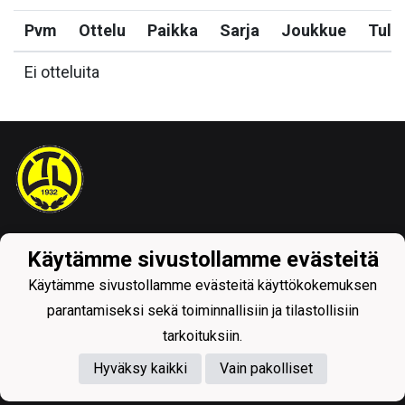
Pvm
Ottelu
Paikka
Sarja
Joukkue
Tulo
Ei otteluita
Tietosuojaseloste
Käytämme sivustollamme evästeitä
Käytämme sivustollamme evästeitä käyttökokemuksen
parantamiseksi sekä toiminnallisiin ja tilastollisiin
tarkoituksiin.
Hyväksy kaikki
Vain pakolliset
Powered by