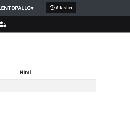
Arkisto
▾
LENTOPALLO
▾
Nimi