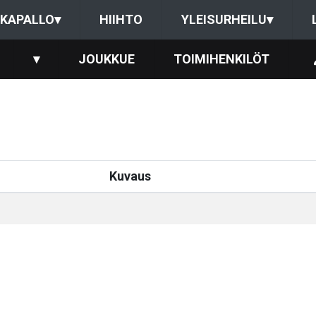
KAPALLO
▾
HIIHTO
YLEISURHEILU
▾
▾
JOUKKUE
TOIMIHENKILÖT
Kuvaus