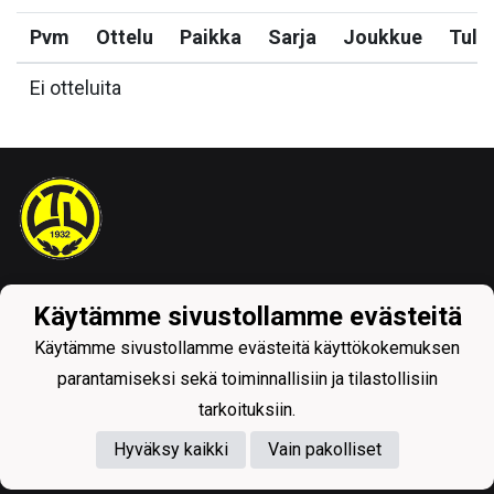
Pvm
Ottelu
Paikka
Sarja
Joukkue
Tulo
Ei otteluita
Tietosuojaseloste
Käytämme sivustollamme evästeitä
Käytämme sivustollamme evästeitä käyttökokemuksen
parantamiseksi sekä toiminnallisiin ja tilastollisiin
tarkoituksiin.
Hyväksy kaikki
Vain pakolliset
Powered by