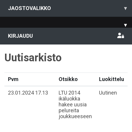
JAOSTOVALIKKO
▾
▾
KIRJAUDU
Uutisarkisto
Pvm
Otsikko
Luokittelu
23.01.2024 17.13
LTU 2014
Uutinen
ikäluokka
hakee uusia
pelureita
joukkueeseen