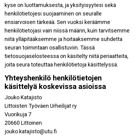
kyse on luottamuksesta, ja yksityisyytesi sekä
henkilötietojesi suojaaminen on seuralle
ensiarvoisen tärkeää. Sen vuoksi keräämme
henkilötietojasi vain niissä määrin, kuin tarvitsemme
niitä ylläpitääksemme ja hoitaaksemme suhdetta
seuran toimintaan osallistuviin. Tässä
tietosuojaselosteessa on käsitelty niitä periaatteita,
joita seura toteuttaa henkilötietoja käsittelyssä.
Yhteyshenkilö henkilötietojen
käsittelyä koskevissa asioissa
Jouko Katajisto
Littoisten Työväen Urheilijat ry
Vuorikuja 7
20660 Littoinen
jouko.katajisto@utu.fi