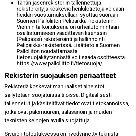
Tähän jäsenrekisteriin tallennettuja
rekisteröityjä koskevia henkilötietoja voidaan
heidän suostumuksellaan syöttää suoraan
Suomen Palloliiton Pelipaikka -rekisteriin.
Viennin tarkoituksena on urheilutoimintaan
osallistumiseen vaadittavan lisenssin
(Pelipassi) rekisteröinti ja hallinnointi
Pelipaikka-rekisterissä. Lisätietoja Suomen
Palloliiton noudattamasta
tietosuojakäytännöstä voit saada osoitteesta
https://www.palloliitto.fi/tietosuoja/
Rekisterin suojauksen periaatteet
Rekisteriä koskevat manuaaliset aineistot
säilytetään suojatuissa tiloissa. Digitaalisesti
tallennetut ja käsiteltävät tiedot ovat tietokannoissa,
jotka ovat palomuurein, salasanoin ja muiden
teknisten keinojen avulla suojattuja.
Sivujen toteutuksessa on hyödynnetty teknistä