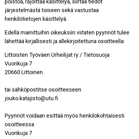
poistoa, rajoittaa käsittelyä, siirtää tiedot
järjestelmästä toiseen sekä vastustaa
henkilötietojen käsittelyä.
Edellä mainittuihin oikeuksiin viitaten pyynnöt tulee
lähettää kirjallisesti ja allekirjoitettuna osoitteella:
Littoisten Työväen Urheilijat ry / Tietosuoja
Vuorikuja 7
20660 Littoinen
tai sähköpostitse osoitteeseen
jouko.katajisto@utu.fi
Pyynnöt voidaan esittää myös henkilökohtaisesti
osoitteessa
Vuorikuja 7