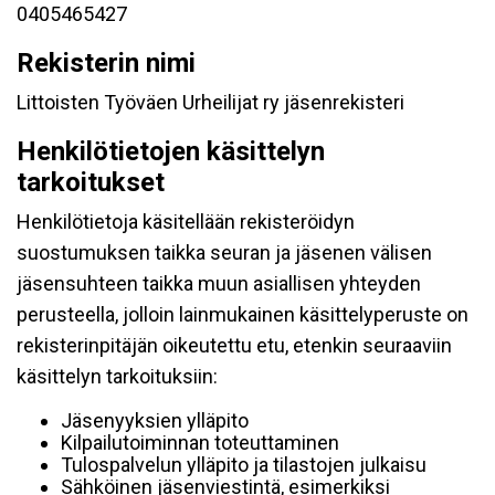
0405465427
Rekisterin nimi
Littoisten Työväen Urheilijat ry jäsenrekisteri
Henkilötietojen käsittelyn
tarkoitukset
Henkilötietoja käsitellään rekisteröidyn
suostumuksen taikka seuran ja jäsenen välisen
jäsensuhteen taikka muun asiallisen yhteyden
perusteella, jolloin lainmukainen käsittelyperuste on
rekisterinpitäjän oikeutettu etu, etenkin seuraaviin
käsittelyn tarkoituksiin:
Jäsenyyksien ylläpito
Kilpailutoiminnan toteuttaminen
Tulospalvelun ylläpito ja tilastojen julkaisu
Sähköinen jäsenviestintä, esimerkiksi