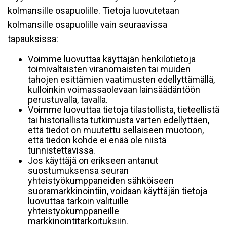
kolmansille osapuolille. Tietoja luovutetaan
kolmansille osapuolille vain seuraavissa
tapauksissa:
Voimme luovuttaa käyttäjän henkilötietoja
toimivaltaisten viranomaisten tai muiden
tahojen esittämien vaatimusten edellyttämällä,
kulloinkin voimassaolevaan lainsäädäntöön
perustuvalla, tavalla.
Voimme luovuttaa tietoja tilastollista, tieteellistä
tai historiallista tutkimusta varten edellyttäen,
että tiedot on muutettu sellaiseen muotoon,
että tiedon kohde ei enää ole niistä
tunnistettavissa.
Jos käyttäjä on erikseen antanut
suostumuksensa seuran
yhteistyökumppaneiden sähköiseen
suoramarkkinointiin, voidaan käyttäjän tietoja
luovuttaa tarkoin valituille
yhteistyökumppaneille
markkinointitarkoituksiin.