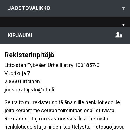
JAOSTOVALIKKO
▾
▾
KIRJAUDU
Rekisterinpitäjä
Littoisten Työväen Urheilijat ry 1001857-0
Vuorikuja 7
20660 Littoinen
jouko.katajisto@utu.fi
Seura toimii rekisterinpitäjänä niille henkilötiedoille,
joita keräämme seuran toimintaan osallistuvista.
Rekisterinpitäjä on vastuussa sille annetuista
henkilötiedoista ja niiden käsittelystä. Tietosuojassa