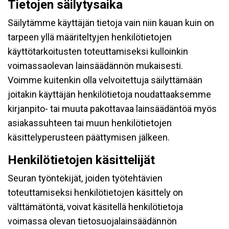
Tietojen säilytysaika
Säilytämme käyttäjän tietoja vain niin kauan kuin on
tarpeen yllä määriteltyjen henkilötietojen
käyttötarkoitusten toteuttamiseksi kulloinkin
voimassaolevan lainsäädännön mukaisesti.
Voimme kuitenkin olla velvoitettuja säilyttämään
joitakin käyttäjän henkilötietoja noudattaaksemme
kirjanpito- tai muuta pakottavaa lainsäädäntöä myös
asiakassuhteen tai muun henkilötietojen
käsittelyperusteen päättymisen jälkeen.
Henkilötietojen käsittelijät
Seuran työntekijät, joiden työtehtävien
toteuttamiseksi henkilötietojen käsittely on
välttämätöntä, voivat käsitellä henkilötietoja
voimassa olevan tietosuojalainsäädännön