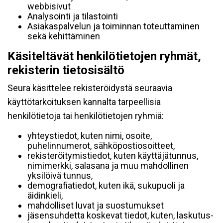
webbisivut
Analysointi ja tilastointi
Asiakaspalvelun ja toiminnan toteuttaminen
sekä kehittäminen
Käsiteltävät henkilötietojen ryhmät,
rekisterin tietosisältö
Seura käsittelee rekisteröidystä seuraavia
käyttötarkoituksen kannalta tarpeellisia
henkilötietoja tai henkilötietojen ryhmiä:
yhteystiedot, kuten nimi, osoite,
puhelinnumerot, sähköpostiosoitteet,
rekisteröitymistiedot, kuten käyttäjätunnus,
nimimerkki, salasana ja muu mahdollinen
yksilöivä tunnus,
demografiatiedot, kuten ikä, sukupuoli ja
äidinkieli,
mahdolliset luvat ja suostumukset
jäsensuhdetta koskevat tiedot, kuten, laskutus-