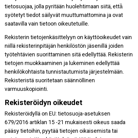
tietosuojaa, jolla pyritään huolehtimaan siitä, että̈
syötetyt tiedot säilyvät muuttumattomina ja ovat
saatavilla vain tietoon oikeutetuille.
Rekisterin tietojenkäsittelyyn on käyttöoikeudet vain
niillä rekisterinpitäjän henkilöstön jäsenillä joiden
työtehtävien suorittaminen sitä edellyttää. Rekisterin
tietojen muokkaaminen ja lukeminen edellyttää
henkilökohtaista tunnistautumista järjestelmään.
Rekisteristä suoritetaan säännöllinen
varmuuskopiointi.
Rekisteröidyn oikeudet
Rekisteröidyllä on EU: tietosuoja-asetuksen
679/2016 artiklan 15 -21 mukaisesti oikeus saada
pääsy tietoihin, pyytää tietojen oikaisemista tai