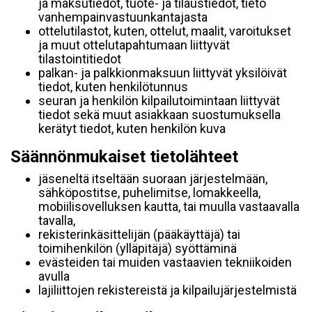
ja maksutiedot, tuote- ja tilaustiedot, tieto
vanhempainvastuunkantajasta
ottelutilastot, kuten, ottelut, maalit, varoitukset
ja muut ottelutapahtumaan liittyvät
tilastointitiedot
palkan- ja palkkionmaksuun liittyvät yksilöivät
tiedot, kuten henkilötunnus
seuran ja henkilön kilpailutoimintaan liittyvät
tiedot sekä muut asiakkaan suostumuksella
kerätyt tiedot, kuten henkilön kuva
Säännönmukaiset tietolähteet
jäseneltä itseltään suoraan järjestelmään,
sähköpostitse, puhelimitse, lomakkeella,
mobiilisovelluksen kautta, tai muulla vastaavalla
tavalla,
rekisterinkäsittelijän (pääkäyttäjä) tai
toimihenkilön (ylläpitäjä) syöttäminä
evästeiden tai muiden vastaavien tekniikoiden
avulla
lajiliittojen rekistereistä ja kilpailujärjestelmistä