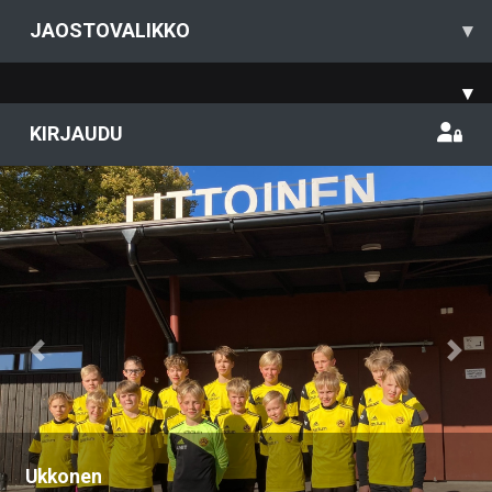
JAOSTOVALIKKO
▾
▾
KIRJAUDU
Previous
Nex
Ukkonen