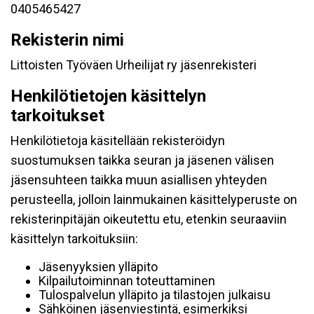
0405465427
Rekisterin nimi
Littoisten Työväen Urheilijat ry jäsenrekisteri
Henkilötietojen käsittelyn
tarkoitukset
Henkilötietoja käsitellään rekisteröidyn
suostumuksen taikka seuran ja jäsenen välisen
jäsensuhteen taikka muun asiallisen yhteyden
perusteella, jolloin lainmukainen käsittelyperuste on
rekisterinpitäjän oikeutettu etu, etenkin seuraaviin
käsittelyn tarkoituksiin:
Jäsenyyksien ylläpito
Kilpailutoiminnan toteuttaminen
Tulospalvelun ylläpito ja tilastojen julkaisu
Sähköinen jäsenviestintä, esimerkiksi