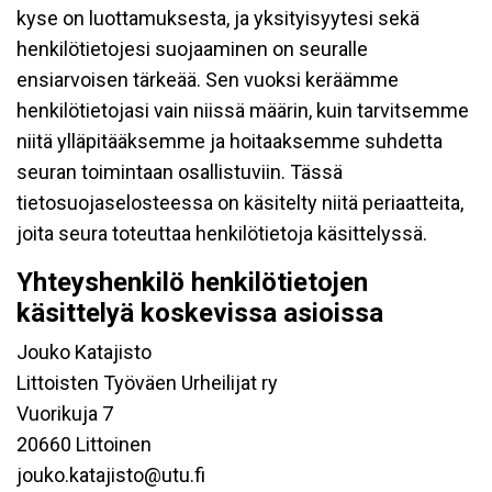
kyse on luottamuksesta, ja yksityisyytesi sekä
henkilötietojesi suojaaminen on seuralle
ensiarvoisen tärkeää. Sen vuoksi keräämme
henkilötietojasi vain niissä määrin, kuin tarvitsemme
niitä ylläpitääksemme ja hoitaaksemme suhdetta
seuran toimintaan osallistuviin. Tässä
tietosuojaselosteessa on käsitelty niitä periaatteita,
joita seura toteuttaa henkilötietoja käsittelyssä.
Yhteyshenkilö henkilötietojen
käsittelyä koskevissa asioissa
Jouko Katajisto
Littoisten Työväen Urheilijat ry
Vuorikuja 7
20660 Littoinen
jouko.katajisto@utu.fi