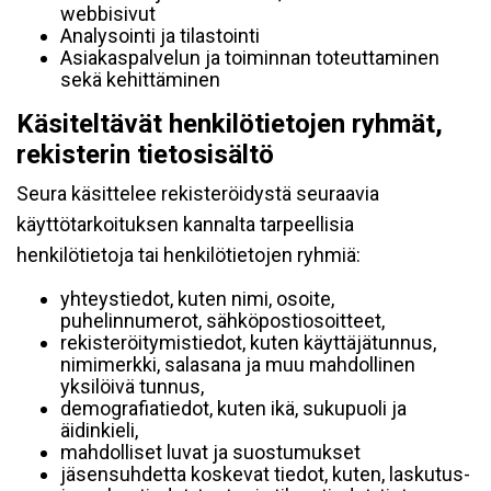
webbisivut
Analysointi ja tilastointi
Asiakaspalvelun ja toiminnan toteuttaminen
sekä kehittäminen
Käsiteltävät henkilötietojen ryhmät,
rekisterin tietosisältö
Seura käsittelee rekisteröidystä seuraavia
käyttötarkoituksen kannalta tarpeellisia
henkilötietoja tai henkilötietojen ryhmiä:
yhteystiedot, kuten nimi, osoite,
puhelinnumerot, sähköpostiosoitteet,
rekisteröitymistiedot, kuten käyttäjätunnus,
nimimerkki, salasana ja muu mahdollinen
yksilöivä tunnus,
demografiatiedot, kuten ikä, sukupuoli ja
äidinkieli,
mahdolliset luvat ja suostumukset
jäsensuhdetta koskevat tiedot, kuten, laskutus-