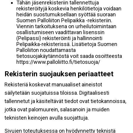
Tähän jäsenrekisteriin tallennettuja
rekisteröityjä koskevia henkilötietoja voidaan
heidän suostumuksellaan syöttää suoraan
Suomen Palloliiton Pelipaikka -rekisteriin.
Viennin tarkoituksena on urheilutoimintaan
osallistumiseen vaadittavan lisenssin
(Pelipassi) rekisteröinti ja hallinnointi
Pelipaikka-rekisterissä. Lisätietoja Suomen
Palloliiton noudattamasta
tietosuojakäytännöstä voit saada osoitteesta
https://www.palloliitto.fi/tietosuoja/
Rekisterin suojauksen periaatteet
Rekisteriä koskevat manuaaliset aineistot
säilytetään suojatuissa tiloissa. Digitaalisesti
tallennetut ja käsiteltävät tiedot ovat tietokannoissa,
jotka ovat palomuurein, salasanoin ja muiden
teknisten keinojen avulla suojattuja.
Sivujen toteutuksessa on hyödynnetty teknistä