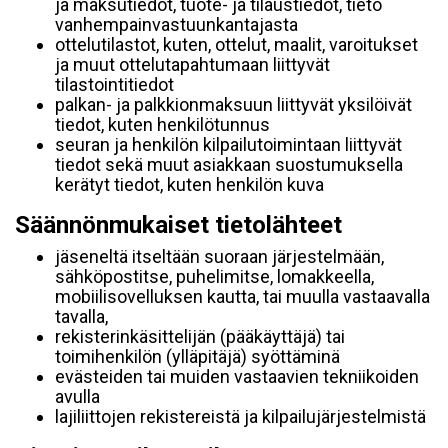
ja maksutiedot, tuote- ja tilaustiedot, tieto
vanhempainvastuunkantajasta
ottelutilastot, kuten, ottelut, maalit, varoitukset
ja muut ottelutapahtumaan liittyvät
tilastointitiedot
palkan- ja palkkionmaksuun liittyvät yksilöivät
tiedot, kuten henkilötunnus
seuran ja henkilön kilpailutoimintaan liittyvät
tiedot sekä muut asiakkaan suostumuksella
kerätyt tiedot, kuten henkilön kuva
Säännönmukaiset tietolähteet
jäseneltä itseltään suoraan järjestelmään,
sähköpostitse, puhelimitse, lomakkeella,
mobiilisovelluksen kautta, tai muulla vastaavalla
tavalla,
rekisterinkäsittelijän (pääkäyttäjä) tai
toimihenkilön (ylläpitäjä) syöttäminä
evästeiden tai muiden vastaavien tekniikoiden
avulla
lajiliittojen rekistereistä ja kilpailujärjestelmistä