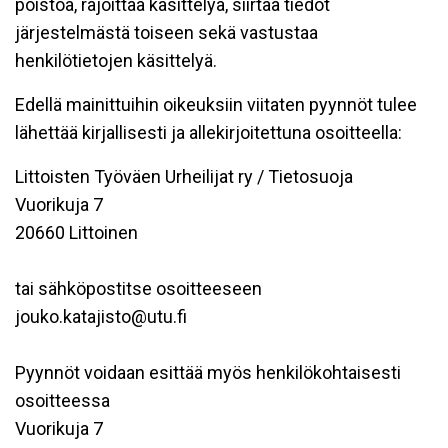
poistoa, rajoittaa käsittelyä, siirtää tiedot
järjestelmästä toiseen sekä vastustaa
henkilötietojen käsittelyä.
Edellä mainittuihin oikeuksiin viitaten pyynnöt tulee
lähettää kirjallisesti ja allekirjoitettuna osoitteella:
Littoisten Työväen Urheilijat ry / Tietosuoja
Vuorikuja 7
20660 Littoinen
tai sähköpostitse osoitteeseen
jouko.katajisto@utu.fi
Pyynnöt voidaan esittää myös henkilökohtaisesti
osoitteessa
Vuorikuja 7