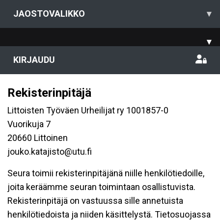
JAOSTOVALIKKO
▾
▾
KIRJAUDU
Rekisterinpitäjä
Littoisten Työväen Urheilijat ry 1001857-0
Vuorikuja 7
20660 Littoinen
jouko.katajisto@utu.fi
Seura toimii rekisterinpitäjänä niille henkilötiedoille,
joita keräämme seuran toimintaan osallistuvista.
Rekisterinpitäjä on vastuussa sille annetuista
henkilötiedoista ja niiden käsittelystä. Tietosuojassa