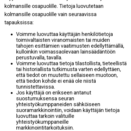
kolmansille osapuolille. Tietoja luovutetaan
kolmansille osapuolille vain seuraavissa
tapauksissa:
Voimme luovuttaa käyttäjän henkilötietoja
toimivaltaisten viranomaisten tai muiden
tahojen esittämien vaatimusten edellyttämällä,
kulloinkin voimassaolevaan lainsäädäntöön
perustuvalla, tavalla.
Voimme luovuttaa tietoja tilastollista, tieteellistä
tai historiallista tutkimusta varten edellyttäen,
että tiedot on muutettu sellaiseen muotoon,
että tiedon kohde ei enää ole niistä
tunnistettavissa.
Jos käyttäjä on erikseen antanut
suostumuksensa seuran
yhteistyökumppaneiden sähköiseen
suoramarkkinointiin, voidaan käyttäjän tietoja
luovuttaa tarkoin valituille
yhteistyökumppaneille
markkinointitarkoituksiin.