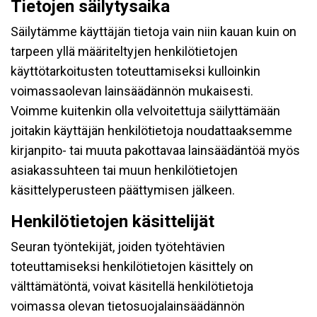
Tietojen säilytysaika
Säilytämme käyttäjän tietoja vain niin kauan kuin on
tarpeen yllä määriteltyjen henkilötietojen
käyttötarkoitusten toteuttamiseksi kulloinkin
voimassaolevan lainsäädännön mukaisesti.
Voimme kuitenkin olla velvoitettuja säilyttämään
joitakin käyttäjän henkilötietoja noudattaaksemme
kirjanpito- tai muuta pakottavaa lainsäädäntöä myös
asiakassuhteen tai muun henkilötietojen
käsittelyperusteen päättymisen jälkeen.
Henkilötietojen käsittelijät
Seuran työntekijät, joiden työtehtävien
toteuttamiseksi henkilötietojen käsittely on
välttämätöntä, voivat käsitellä henkilötietoja
voimassa olevan tietosuojalainsäädännön