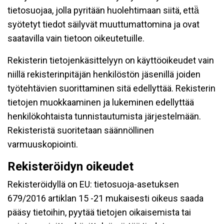
tietosuojaa, jolla pyritään huolehtimaan siitä, että̈
syötetyt tiedot säilyvät muuttumattomina ja ovat
saatavilla vain tietoon oikeutetuille.
Rekisterin tietojenkäsittelyyn on käyttöoikeudet vain
niillä rekisterinpitäjän henkilöstön jäsenillä joiden
työtehtävien suorittaminen sitä edellyttää. Rekisterin
tietojen muokkaaminen ja lukeminen edellyttää
henkilökohtaista tunnistautumista järjestelmään.
Rekisteristä suoritetaan säännöllinen
varmuuskopiointi.
Rekisteröidyn oikeudet
Rekisteröidyllä on EU: tietosuoja-asetuksen
679/2016 artiklan 15 -21 mukaisesti oikeus saada
pääsy tietoihin, pyytää tietojen oikaisemista tai