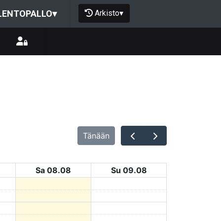
Arkisto
▾
LENTOPALLO
▾