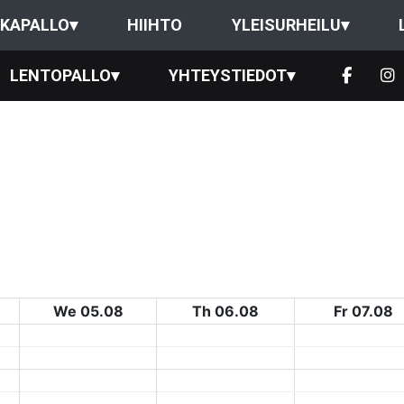
KAPALLO
▾
HIIHTO
YLEISURHEILU
▾
LENTOPALLO
▾
YHTEYSTIEDOT
▾