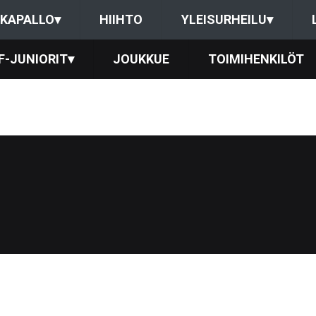
KAPALLO
▾
HIIHTO
YLEISURHEILU
▾
F-JUNIORIT
▾
JOUKKUE
TOIMIHENKILÖT