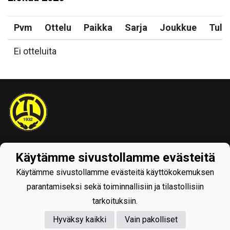
Pvm
Ottelu
Paikka
Sarja
Joukkue
Tulo
Ei otteluita
Tietosuojaseloste
Käytämme sivustollamme evästeitä
Käytämme sivustollamme evästeitä käyttökokemuksen
parantamiseksi sekä toiminnallisiin ja tilastollisiin
tarkoituksiin.
Hyväksy kaikki
Vain pakolliset
Powered by