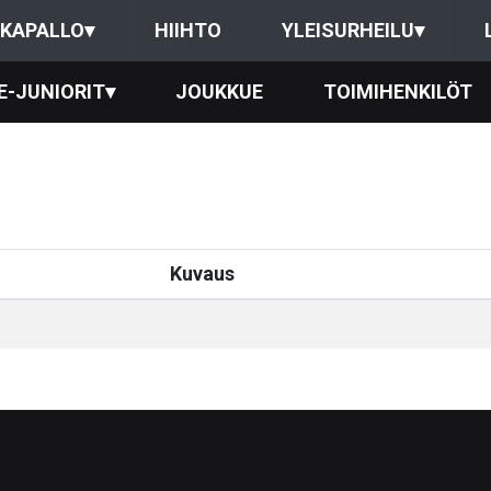
KAPALLO
▾
HIIHTO
YLEISURHEILU
▾
E-JUNIORIT
▾
JOUKKUE
TOIMIHENKILÖT
Kuvaus