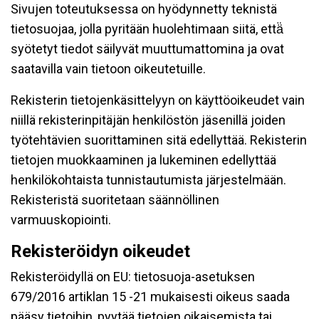
Sivujen toteutuksessa on hyödynnetty teknistä
tietosuojaa, jolla pyritään huolehtimaan siitä, että̈
syötetyt tiedot säilyvät muuttumattomina ja ovat
saatavilla vain tietoon oikeutetuille.
Rekisterin tietojenkäsittelyyn on käyttöoikeudet vain
niillä rekisterinpitäjän henkilöstön jäsenillä joiden
työtehtävien suorittaminen sitä edellyttää. Rekisterin
tietojen muokkaaminen ja lukeminen edellyttää
henkilökohtaista tunnistautumista järjestelmään.
Rekisteristä suoritetaan säännöllinen
varmuuskopiointi.
Rekisteröidyn oikeudet
Rekisteröidyllä on EU: tietosuoja-asetuksen
679/2016 artiklan 15 -21 mukaisesti oikeus saada
pääsy tietoihin, pyytää tietojen oikaisemista tai