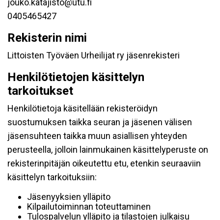
jouko.katajisto@utu.fi
0405465427
Rekisterin nimi
Littoisten Työväen Urheilijat ry jäsenrekisteri
Henkilötietojen käsittelyn
tarkoitukset
Henkilötietoja käsitellään rekisteröidyn
suostumuksen taikka seuran ja jäsenen välisen
jäsensuhteen taikka muun asiallisen yhteyden
perusteella, jolloin lainmukainen käsittelyperuste on
rekisterinpitäjän oikeutettu etu, etenkin seuraaviin
käsittelyn tarkoituksiin:
Jäsenyyksien ylläpito
Kilpailutoiminnan toteuttaminen
Tulospalvelun ylläpito ja tilastojen julkaisu