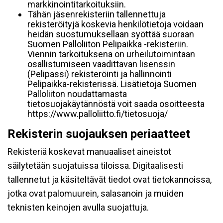
markkinointitarkoituksiin.
Tähän jäsenrekisteriin tallennettuja
rekisteröityjä koskevia henkilötietoja voidaan
heidän suostumuksellaan syöttää suoraan
Suomen Palloliiton Pelipaikka -rekisteriin.
Viennin tarkoituksena on urheilutoimintaan
osallistumiseen vaadittavan lisenssin
(Pelipassi) rekisteröinti ja hallinnointi
Pelipaikka-rekisterissä. Lisätietoja Suomen
Palloliiton noudattamasta
tietosuojakäytännöstä voit saada osoitteesta
https://www.palloliitto.fi/tietosuoja/
Rekisterin suojauksen periaatteet
Rekisteriä koskevat manuaaliset aineistot
säilytetään suojatuissa tiloissa. Digitaalisesti
tallennetut ja käsiteltävät tiedot ovat tietokannoissa,
jotka ovat palomuurein, salasanoin ja muiden
teknisten keinojen avulla suojattuja.