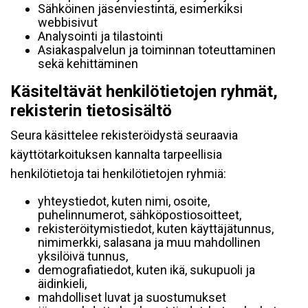
Sähköinen jäsenviestintä, esimerkiksi
webbisivut
Analysointi ja tilastointi
Asiakaspalvelun ja toiminnan toteuttaminen
sekä kehittäminen
Käsiteltävät henkilötietojen ryhmät,
rekisterin tietosisältö
Seura käsittelee rekisteröidystä seuraavia
käyttötarkoituksen kannalta tarpeellisia
henkilötietoja tai henkilötietojen ryhmiä:
yhteystiedot, kuten nimi, osoite,
puhelinnumerot, sähköpostiosoitteet,
rekisteröitymistiedot, kuten käyttäjätunnus,
nimimerkki, salasana ja muu mahdollinen
yksilöivä tunnus,
demografiatiedot, kuten ikä, sukupuoli ja
äidinkieli,
mahdolliset luvat ja suostumukset