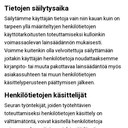
Tietojen säilytysaika
Säilytämme käyttäjän tietoja vain niin kauan kuin on
tarpeen yllä määriteltyjen henkilötietojen
käyttötarkoitusten toteuttamiseksi kulloinkin
voimassaolevan lainsäädännön mukaisesti.
Voimme kuitenkin olla velvoitettuja säilyttämään
joitakin käyttäjän henkilötietoja noudattaaksemme
kirjanpito- tai muuta pakottavaa lainsäädäntöä myös
asiakassuhteen tai muun henkilötietojen
käsittelyperusteen päättymisen jälkeen.
Henkilötietojen käsittelijät
Seuran työntekijät, joiden työtehtävien
toteuttamiseksi henkilötietojen käsittely on
välttämätöntä, voivat käsitellä henkilötietoja