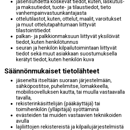
jäsensuhdetta koskevat tiedot, kuten, laskutus-
ja maksutiedot, tuote- ja tilaustiedot, tieto
vanhempainvastuunkantajasta
ottelutilastot, kuten, ottelut, maalit, varoitukset
ja muut ottelutapahtumaan liittyvät
tilastointitiedot
palkan- ja palkkionmaksuun liittyvät yksilöivät
tiedot, kuten henkilötunnus
seuran ja henkilön kilpailutoimintaan liittyvät
tiedot sekä muut asiakkaan suostumuksella
kerätyt tiedot, kuten henkilön kuva
Säännönmukaiset tietolähteet
jäseneltä itseltään suoraan järjestelmään,
sähköpostitse, puhelimitse, lomakkeella,
mobiilisovelluksen kautta, tai muulla vastaavalla
tavalla,
rekisterinkäsittelijän (pääkäyttäjä) tai
toimihenkilön (ylläpitäjä) syöttäminä
evästeiden tai muiden vastaavien tekniikoiden
avulla
lajiliittojen rekistereistä ja kilpailujärjestelmistä