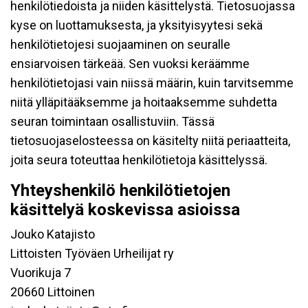
henkilötiedoista ja niiden käsittelystä. Tietosuojassa
kyse on luottamuksesta, ja yksityisyytesi sekä
henkilötietojesi suojaaminen on seuralle
ensiarvoisen tärkeää. Sen vuoksi keräämme
henkilötietojasi vain niissä määrin, kuin tarvitsemme
niitä ylläpitääksemme ja hoitaaksemme suhdetta
seuran toimintaan osallistuviin. Tässä
tietosuojaselosteessa on käsitelty niitä periaatteita,
joita seura toteuttaa henkilötietoja käsittelyssä.
Yhteyshenkilö henkilötietojen
käsittelyä koskevissa asioissa
Jouko Katajisto
Littoisten Työväen Urheilijat ry
Vuorikuja 7
20660 Littoinen