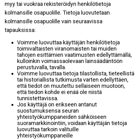
myy tai vuokraa rekisteröidyn henkilötietoja
kolmansille osapuolille. Tietoja luovutetaan
kolmansille osapuolille vain seuraavissa
tapauksissa:
Voimme luovuttaa käyttäjän henkilötietoja
toimivaltaisten viranomaisten tai muiden
tahojen esittämien vaatimusten edellyttämällä,
kulloinkin voimassaolevaan lainsäädäntöön
perustuvalla, tavalla.
Voimme luovuttaa tietoja tilastollista, tieteellistä
tai historiallista tutkimusta varten edellyttäen,
että tiedot on muutettu sellaiseen muotoon,
että tiedon kohde ei enää ole niistä
tunnistettavissa.
Jos käyttäjä on erikseen antanut
suostumuksensa seuran
yhteistyökumppaneiden sähköiseen
suoramarkkinointiin, voidaan käyttäjän tietoja
luovuttaa tarkoin valituille
yhteistyökumppaneille